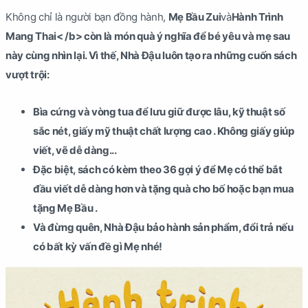
Không chỉ là người bạn đồng hành,
Mẹ Bầu Zui
và
Hành Trình
Mang Thai< /b> còn là món quà ý nghĩa để bé yêu và mẹ sau
này cùng nhìn lại. Vì thế, Nhà Đậu luôn tạo ra những cuốn sách
vượt trội:
Bìa cứng và vòng tua để lưu giữ được lâu, kỹ thuật số
sắc nét, giấy mỹ thuật chất lượng cao . Không giấy giúp
viết, vẽ dễ dàng...
Đặc biệt, sách có kèm theo 36 gợi ý để Mẹ có thể bắt
đầu viết dễ dàng hơn và tặng quà cho bố hoặc bạn mua
tặng Mẹ Bầu .
Và đừng quên, Nhà Đậu bảo hành sản phẩm, đổi trả nếu
có bất kỳ vấn đề gì Mẹ nhé!