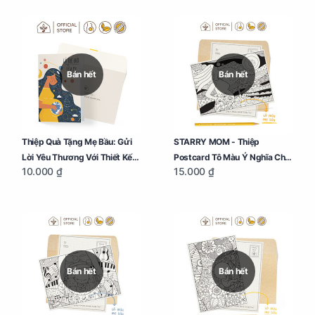
Bán hết
Bán hết
Thiệp Quà Tặng Mẹ Bầu: Gửi
STARRY MOM - Thiệp
Lời Yêu Thương Với Thiết Kế
Postcard Tô Màu Ý Nghĩa Cho
10.000 ₫
15.000 ₫
Đặc Biệt Dành Riêng Cho Mẹ
Mẹ Bầu Sáng Tạo, Thư Giãn Và
Bầu
Hạnh Phúc
Bán hết
Bán hết