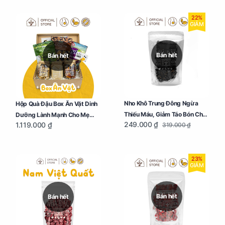
22%
GIẢM
Bán hết
Bán hết
Nho Khô Trung Đông Ngừa
Hộp Quà Đậu Box Ăn Vặt Dinh
Thiếu Máu, Giảm Táo Bón Cho
Dưỡng Lành Mạnh Cho Mẹ
249.000 ₫
1.119.000 ₫
319.000 ₫
Mẹ Bầu Túi 250g
Bầu
23%
GIẢM
Bán hết
Bán hết