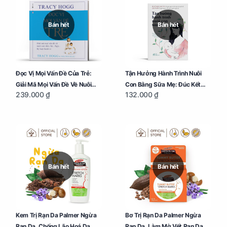
Bán hết
Bán hết
Đọc Vị Mọi Vấn Đề Của Trẻ:
Tận Hưởng Hành Trình Nuôi
Giải Mã Mọi Vấn Đề Về Nuôi
Con Bằng Sữa Mẹ: Đúc Kết
239.000 ₫
132.000 ₫
Con Nhỏ (Ăn, Ngủ, Kỷ Luật
Những Kiến Thức Quý Báu Về
Hành Vi), Giúp Bố Mẹ Nuôi Con
Sữa Mẹ, Giúp Các Bà Mẹ Tự
Nhàn Tênh
Tin Thực Hiện Thiên Chức Của
Mình Trong Hành Trình Nuôi
Con Bằng Sữa Mẹ
Bán hết
Bán hết
Kem Trị Rạn Da Palmer Ngừa
Bơ Trị Rạn Da Palmer Ngừa
Rạn Da, Chống Lão Hoá Da
Rạn Da, Làm Mờ Vết Rạn Da