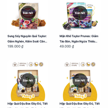
Bán hết
Bán hết
Sung Sấy Nguyên Quả Taylor:
Mận Khô Taylor Prunes: Giảm
Giảm Nghén, Kiểm Soát Cân
Táo Bón, Ngăn Ngừa Thiếu
199.000 ₫
49.000 ₫
Nặng Cho Mẹ Bầu Túi 190g
Máu Cho Mẹ Bầu Túi 50g
Bán hết
Bán hết
Hộp Quà Đậu Box Đầy Đủ, Tiết
Hộp Quà Đậu Box Đầy Đủ, Tiết