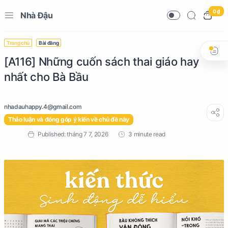
0 ₫
Nhà Đậu
Trang chủ
Bài đăng
[A116] Những cuốn sách thai giáo hay
nhất cho Bà Bầu
Thảo luận và đóng góp ý kiến về chủ đề này
3 minute read