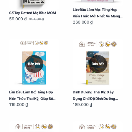
Lần Đầu Làm Mẹ: Tổng Hợp
Sổ Tay Dotted Mẹ Bầu: MOM
Kiến Thức Mới Nhất Về Mang
59.000 ₫
99.000 ₫
260.000 ₫
Thai Và Sinh Nở Cho Mẹ Bầu
Bán hết
Bán hết
Lần Đầu Làm Bố: Tổng Hợp
Dinh Dưỡng Thai Kỳ: Xây
Kiến Thức Thai Kỳ, Giúp Bố
Dựng Chế Độ Dinh Dưỡng
119.000 ₫
189.000 ₫
Thấu Hiểu Hơn Về Mẹ Bầu Và
Giúp Mẹ Khỏe, Con Yêu Phát
Quá Trình Phát Triển Của Con
Triển Toàn Diện Và Thông Minh
Yêu