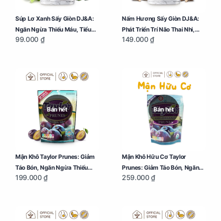
Súp Lơ Xanh Sấy Giòn DJ&A:
Nấm Hương Sấy Giòn DJ&A:
Ngăn Ngừa Thiếu Máu, Tiểu
Phát Triển Trí Não Thai Nhi,
99.000 ₫
149.000 ₫
Đường, Dị Tật Thai Nhi Túi 25g
Giảm Mệt Mỏi Cho Mẹ Bầu Túi
65g
Bán hết
Bán hết
Mận Khô Taylor Prunes: Giảm
Mận Khô Hữu Cơ Taylor
Táo Bón, Ngăn Ngừa Thiếu
Prunes: Giảm Táo Bón, Ngăn
199.000 ₫
259.000 ₫
Máu Cho Mẹ Bầu Túi 250g
Ngừa Thiếu Máu Cho Mẹ Bầu
Túi 250g