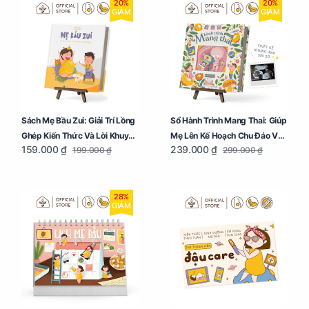
20%
20%
GIẢM
GIẢM
Sách Mẹ Bầu Zui: Giải Trí Lồng
Sổ Hành Trình Mang Thai: Giúp
Ghép Kiến Thức Và Lời Khuyên
Mẹ Lên Kế Hoạch Chu Đáo Và
159.000 ₫
239.000 ₫
199.000 ₫
299.000 ₫
Mang Thai Bổ Ích
Lưu Giữ Kỷ Niệm Mang Thai
28%
GIẢM