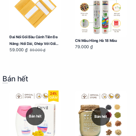
Đai Nối Gối Bầu Cánh Tiên Đa
Chì Màu Hồng Hà 18 Màu
Năng: Nối Dài, Ghép Với Gối
79.000 ₫
59.000 ₫
89.000 ₫
Ôm Dễ Dàng
Bán hết
24%
GIẢM
Bán hết
Bán hết