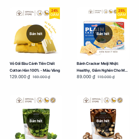
24%
25%
GIẢM
GIẢM
Bán hết
Bán hết
Vỏ Gối Bầu Cánh Tiên Chất
Bánh Cracker Meiji Nhật:
Cotton Hàn 100% - Màu Vàng
Healthy, Giảm Nghén Cho Mẹ
129.000 ₫
89.000 ₫
169.000 ₫
119.000 ₫
Bầu Hộp 104g
Bán hết
Bán hết