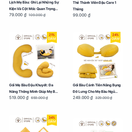
Lịch Mẹ Bầu: Ghi Lại Những Sự
Thẻ Thành Viên Đậu Care 1
Kiện Và Cột Mốc Quan Trọng
Tháng
79.000 ₫
99.000 ₫
109.000 ₫
Của Mẹ Và Bé
21%
24%
GIẢM
GIẢM
Gối Mẹ Bầu Đậu Khuyết: Đa
Gối Bầu Cánh Tiên Nâng Bụng
Năng Thông Minh Giúp Mẹ Bầu
Đỡ Lưng Cho Mẹ Bầu Ngủ
519.000 ₫
249.000 ₫
659.000 ₫
329.000 ₫
Ngủ Ngon, Cho Bé Bú Sau Sinh
Ngon
34%
GIẢM