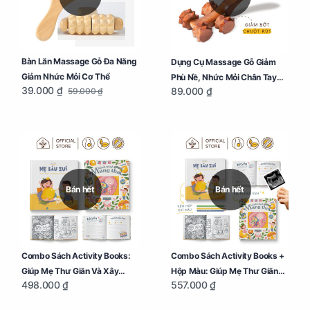
Bàn Lăn Massage Gỗ Đa Năng
Dụng Cụ Massage Gỗ Giảm
Giảm Nhức Mỏi Cơ Thể
Phù Nề, Nhức Mỏi Chân Tay
39.000 ₫
89.000 ₫
59.000 ₫
Cho Mẹ Bầu
Bán hết
Bán hết
Combo Sách Activity Books:
Combo Sách Activity Books +
Giúp Mẹ Thư Giãn Và Xây
Hộp Màu: Giúp Mẹ Thư Giãn
498.000 ₫
557.000 ₫
Dựng Thai Kỳ Chu Đáo
Và Xây Dựng Thai Kỳ Chu Đáo