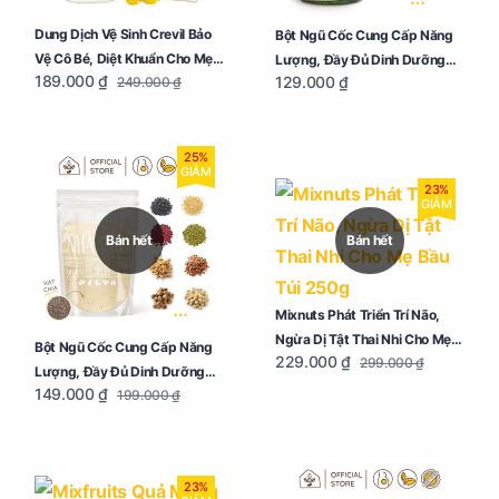
Dung Dịch Vệ Sinh Crevil Bảo
Bột Ngũ Cốc Cung Cấp Năng
Vệ Cô Bé, Diệt Khuẩn Cho Mẹ
Lượng, Đầy Đủ Dinh Dưỡng
189.000 ₫
129.000 ₫
249.000 ₫
Bầu Chai 100ml
Cho Mẹ Bầu Hũ 250g
25%
GIẢM
23%
GIẢM
Bán hết
Bán hết
Mixnuts Phát Triển Trí Não,
Ngừa Dị Tật Thai Nhi Cho Mẹ
Bột Ngũ Cốc Cung Cấp Năng
229.000 ₫
299.000 ₫
Bầu Túi 250g
Lượng, Đầy Đủ Dinh Dưỡng
149.000 ₫
199.000 ₫
Cho Mẹ Bầu Túi 250g
23%