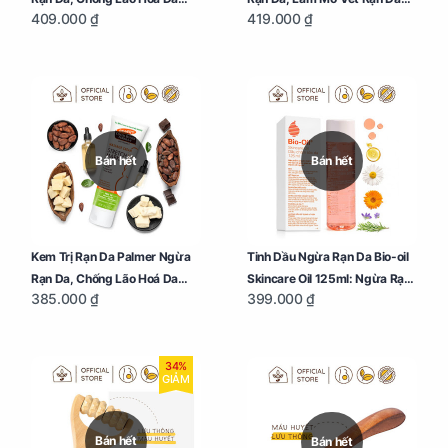
409.000 ₫
419.000 ₫
Cho Mẹ Bầu Chai 250ml
Cho Mẹ Bầu Hũ 125g
Bán hết
Bán hết
Kem Trị Rạn Da Palmer Ngừa
Tinh Dầu Ngừa Rạn Da Bio-oil
Rạn Da, Chống Lão Hoá Da
Skincare Oil 125ml: Ngừa Rạn
385.000 ₫
399.000 ₫
Cho Mẹ Bầu Tuýp 125g
Da, Chăm Sóc Da Toàn Diện
Cho Mẹ Bầu
34%
GIẢM
Bán hết
Bán hết