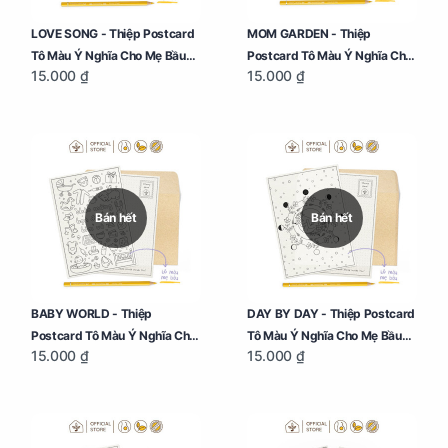
LOVE SONG - Thiệp Postcard
MOM GARDEN - Thiệp
Tô Màu Ý Nghĩa Cho Mẹ Bầu
Postcard Tô Màu Ý Nghĩa Cho
15.000 ₫
15.000 ₫
Sáng Tạo, Thư Giãn Và Hạnh
Mẹ Bầu Sáng Tạo, Thư Giãn Và
Phúc
Hạnh Phúc
Bán hết
Bán hết
BABY WORLD - Thiệp
DAY BY DAY - Thiệp Postcard
Postcard Tô Màu Ý Nghĩa Cho
Tô Màu Ý Nghĩa Cho Mẹ Bầu
15.000 ₫
15.000 ₫
Mẹ Bầu Sáng Tạo, Thư Giãn Và
Sáng Tạo, Thư Giãn Và Hạnh
Hạnh Phúc
Phúc