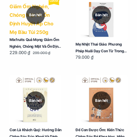
GIẢM
Bán hết
Bán hết
Mixfruits Quả Mọng Giảm Ốm
Mẹ Nhật Thai Giáo: Phương
Nghén, Chóng Mặt Và Ổn Định
Pháp Nuôi Dạy Con Từ Trong
229.000 ₫
299.000 ₫
Huyết Áp Cho Mẹ Bầu Túi
79.000 ₫
Bụng Mẹ
250g
Bán hết
Bán hết
Con Là Khách Quý: Hướng Dẫn
Để Con Được Ốm: Kiến Thức
Chăm Sóc Sức Khoẻ Và Dinh
Chăm Sóc Bé Khoa Học, Hiện