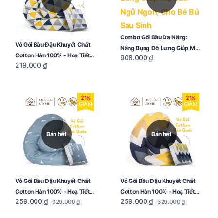
Combo Gối Bầu Đa Năng:
Vỏ Gối Bầu Đậu Khuyết Chất
Nâng Bụng Đỡ Lưng Giúp Mẹ
Cotton Hàn 100% - Hoạ Tiết
908.000 ₫
Bầu Ngủ Ngon, Cho Bé Bú Sau
219.000 ₫
Tam Giác
Sinh
21%
21%
GIẢM
GIẢM
Bán hết
Bán hết
Vỏ Gối Bầu Đậu Khuyết Chất
Vỏ Gối Bầu Đậu Khuyết Chất
Cotton Hàn 100% - Hoạ Tiết
Cotton Hàn 100% - Hoạ Tiết
259.000 ₫
259.000 ₫
329.000 ₫
329.000 ₫
Thông Lạnh
Ziczac