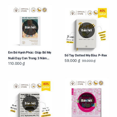
40%
GIẢM
Bán hết
Bán hết
Em Bé Hạnh Phúc: Giúp Bố Mẹ
Sổ Tay Dotted Mẹ Bầu: P-Rex
Nuôi Dạy Con Trong 3 Năm
59.000 ₫
99.000 ₫
110.000 ₫
Đầu Đời
40%
GIẢM
Bán hết
Bán hết