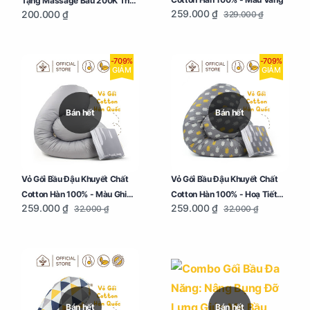
Tặng Massage Bầu 200K Thư
259.000 ₫
200.000 ₫
329.000 ₫
Giãn, Tăng Tuần Hoàn Máu,
Ngủ Ngon
-709%
-709%
GIẢM
GIẢM
Bán hết
Bán hết
Vỏ Gối Bầu Đậu Khuyết Chất
Vỏ Gối Bầu Đậu Khuyết Chất
Cotton Hàn 100% - Màu Ghi
Cotton Hàn 100% - Hoạ Tiết
259.000 ₫
259.000 ₫
32.000 ₫
32.000 ₫
Xám
Xương Cá
Bán hết
Bán hết