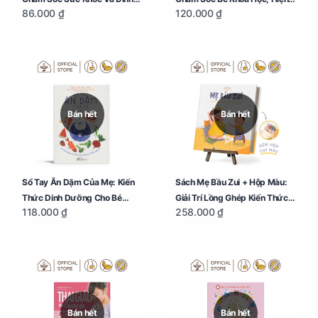
86.000 ₫
120.000 ₫
Dưỡng Cho Bé
Đại
Bán hết
Bán hết
Sổ Tay Ăn Dặm Của Mẹ: Kiến
Sách Mẹ Bầu Zui + Hộp Màu:
Thức Dinh Dưỡng Cho Bé
Giải Trí Lồng Ghép Kiến Thức
118.000 ₫
258.000 ₫
Trong Tuổi Ăn Dặm
Và Lời Khuyên Mang Thai Bổ
Ích
Bán hết
Bán hết