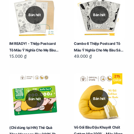
Bán hết
Bán hết
IM READY! - Thiệp Postcard
Combo 6 Thiệp Postcard Tô
Tô Màu Ý Nghĩa Cho Mẹ Bầu
Màu Ý Nghĩa Cho Mẹ Bầu Sáng
15.000 ₫
49.000 ₫
Sáng Tạo, Thư Giãn Và Hạnh
Tạo, Thư Giãn Và Hạnh Phúc
Phúc
21%
GIẢM
Bán hết
Bán hết
Vỏ Gối Bầu Đậu Khuyết Chất
(Chỉ dùng tại HN) Thẻ Quà
Cotton Hàn 100% - Màu Vàng