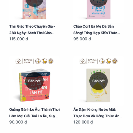
Thai Giáo Theo Chuyên Gia -
Chào Con! Ba Mẹ Đã Sẵn
280 Ngày: Sách Thai Giáo
Sàng! Tổng Hợp Kiến Thức
115.000 ₫
95.000 ₫
Thiết Thực Nhất Cho Mẹ Bầu
Chăm Sóc Trẻ Sơ Sinh
Bán hết
Bán hết
Quẳng Gánh Lo Âu, Thảnh Thơi
Ăn Dặm Không Nước Mắt:
Làm Mẹ! Giải Toả Lo Âu, Suy
Thực Đơn Và Công Thức Ăn
90.000 ₫
120.000 ₫
Nghĩ Tiêu Cực Cho Mẹ
Dặm Kiểu Nhật