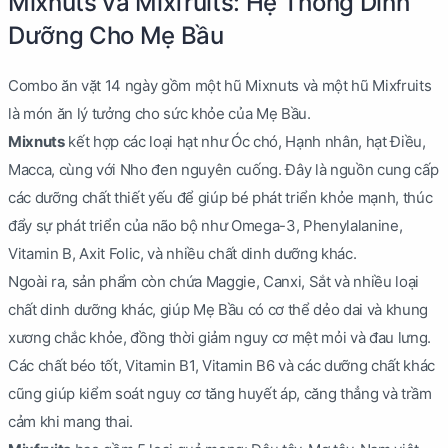
Mixnuts và Mixfruits: Hệ Thống Dinh
Dưỡng Cho Mẹ Bầu
Combo ăn vặt 14 ngày gồm một hũ Mixnuts và một hũ Mixfruits
là món ăn lý tưởng cho sức khỏe của Mẹ Bầu.
Mixnuts
kết hợp các loại hạt như Óc chó, Hạnh nhân, hạt Điều,
Macca, cùng với Nho đen nguyên cuống. Đây là nguồn cung cấp
các dưỡng chất thiết yếu để giúp bé phát triển khỏe mạnh, thúc
đẩy sự phát triển của não bộ như Omega-3, Phenylalanine,
Vitamin B, Axit Folic, và nhiều chất dinh dưỡng khác.
Ngoài ra, sản phẩm còn chứa Maggie, Canxi, Sắt và nhiều loại
chất dinh dưỡng khác, giúp Mẹ Bầu có cơ thể dẻo dai và khung
xương chắc khỏe, đồng thời giảm nguy cơ mệt mỏi và đau lưng.
Các chất béo tốt, Vitamin B1, Vitamin B6 và các dưỡng chất khác
cũng giúp kiểm soát nguy cơ tăng huyết áp, căng thẳng và trầm
cảm khi mang thai.