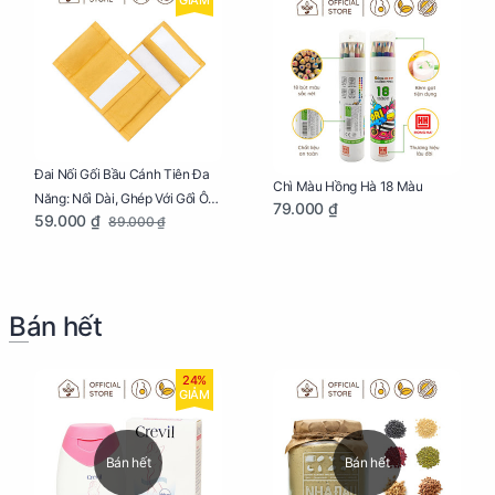
Đai Nối Gối Bầu Cánh Tiên Đa
Chì Màu Hồng Hà 18 Màu
Năng: Nối Dài, Ghép Với Gối Ôm
79.000 ₫
59.000 ₫
89.000 ₫
Dễ Dàng
Bán hết
24%
GIẢM
Bán hết
Bán hết