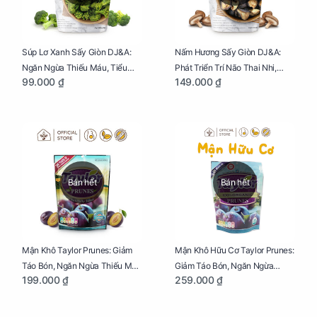
Súp Lơ Xanh Sấy Giòn DJ&A:
Nấm Hương Sấy Giòn DJ&A:
Ngăn Ngừa Thiếu Máu, Tiểu
Phát Triển Trí Não Thai Nhi,
99.000 ₫
149.000 ₫
Đường, Dị Tật Thai Nhi Túi 25g
Giảm Mệt Mỏi Cho Mẹ Bầu Túi
65g
Bán hết
Bán hết
Mận Khô Taylor Prunes: Giảm
Mận Khô Hữu Cơ Taylor Prunes:
Táo Bón, Ngăn Ngừa Thiếu Máu
Giảm Táo Bón, Ngăn Ngừa
199.000 ₫
259.000 ₫
Cho Mẹ Bầu Túi 250g
Thiếu Máu Cho Mẹ Bầu Túi
250g