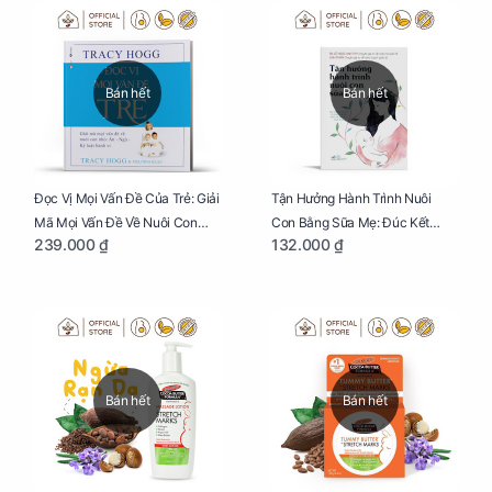
Bán hết
Bán hết
Đọc Vị Mọi Vấn Đề Của Trẻ: Giải
Tận Hưởng Hành Trình Nuôi
Mã Mọi Vấn Đề Về Nuôi Con
Con Bằng Sữa Mẹ: Đúc Kết
239.000 ₫
132.000 ₫
Nhỏ (Ăn, Ngủ, Kỷ Luật Hành Vi),
Những Kiến Thức Quý Báu Về
Giúp Bố Mẹ Nuôi Con Nhàn
Sữa Mẹ, Giúp Các Bà Mẹ Tự Tin
Tênh
Thực Hiện Thiên Chức Của
Mình Trong Hành Trình Nuôi
Con Bằng Sữa Mẹ
Bán hết
Bán hết