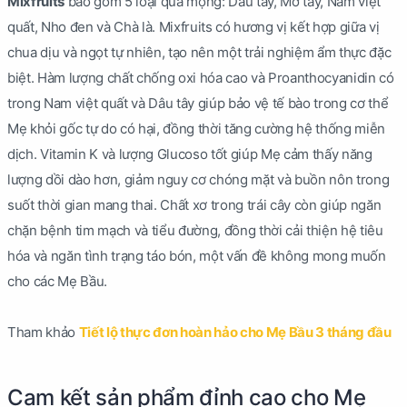
Mixfruits
bao gồm 5 loại quả mọng: Dâu tây, Mơ tây, Nam việt
quất, Nho đen và Chà là. Mixfruits có hương vị kết hợp giữa vị
chua dịu và ngọt tự nhiên, tạo nên một trải nghiệm ẩm thực đặc
biệt. Hàm lượng chất chống oxi hóa cao và Proanthocyanidin có
trong Nam việt quất và Dâu tây giúp bảo vệ tế bào trong cơ thể
Mẹ khỏi gốc tự do có hại, đồng thời tăng cường hệ thống miễn
dịch. Vitamin K và lượng Glucoso tốt giúp Mẹ cảm thấy năng
lượng dồi dào hơn, giảm nguy cơ chóng mặt và buồn nôn trong
suốt thời gian mang thai. Chất xơ trong trái cây còn giúp ngăn
chặn bệnh tim mạch và tiểu đường, đồng thời cải thiện hệ tiêu
hóa và ngăn tình trạng táo bón, một vấn đề không mong muốn
cho các Mẹ Bầu.
Tham khảo
Tiết lộ thực đơn hoàn hảo cho Mẹ Bầu 3 tháng đầu
Cam kết sản phẩm đỉnh cao cho Mẹ