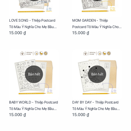
LOVE SONG - Thiệp Postcard
MOM GARDEN - Thiệp
Tô Màu Ý Nghĩa Cho Mẹ Bầu
Postcard Tô Màu Ý Nghĩa Cho
15.000 ₫
15.000 ₫
Sáng Tạo, Thư Giãn Và Hạnh
Mẹ Bầu Sáng Tạo, Thư Giãn Và
Phúc
Hạnh Phúc
Bán hết
Bán hết
BABY WORLD - Thiệp Postcard
DAY BY DAY - Thiệp Postcard
Tô Màu Ý Nghĩa Cho Mẹ Bầu
Tô Màu Ý Nghĩa Cho Mẹ Bầu
15.000 ₫
15.000 ₫
Sáng Tạo, Thư Giãn Và Hạnh
Sáng Tạo, Thư Giãn Và Hạnh
Phúc
Phúc