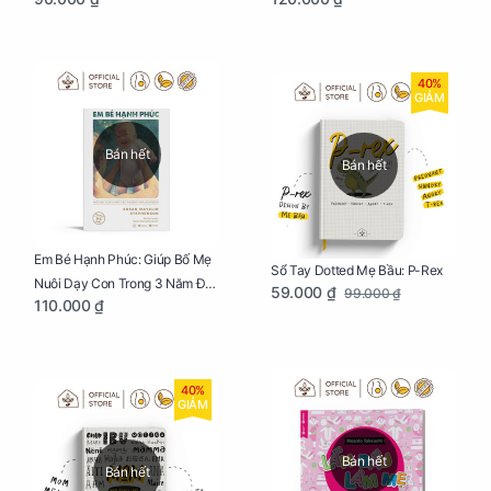
Nghĩ Tiêu Cực Cho Mẹ
Kiểu Nhật
40%
GIẢM
Bán hết
Bán hết
Em Bé Hạnh Phúc: Giúp Bố Mẹ
Sổ Tay Dotted Mẹ Bầu: P-Rex
Nuôi Dạy Con Trong 3 Năm Đầu
59.000 ₫
99.000 ₫
110.000 ₫
Đời
40%
GIẢM
Bán hết
Bán hết