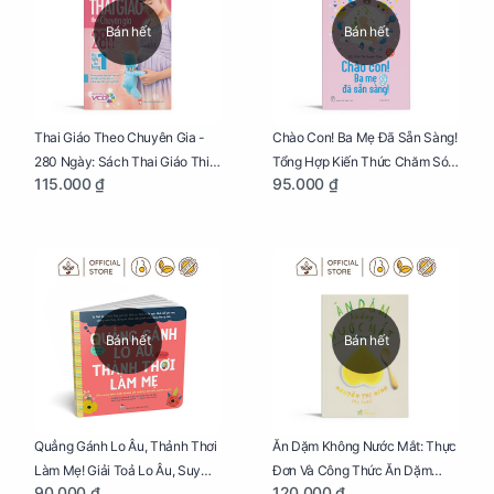
Bán hết
Bán hết
Thai Giáo Theo Chuyên Gia -
Chào Con! Ba Mẹ Đã Sẵn Sàng!
280 Ngày: Sách Thai Giáo Thiết
Tổng Hợp Kiến Thức Chăm Sóc
115.000 ₫
95.000 ₫
Thực Nhất Cho Mẹ Bầu
Trẻ Sơ Sinh
Bán hết
Bán hết
Quẳng Gánh Lo Âu, Thảnh Thơi
Ăn Dặm Không Nước Mắt: Thực
Làm Mẹ! Giải Toả Lo Âu, Suy
Đơn Và Công Thức Ăn Dặm
90.000 ₫
120.000 ₫