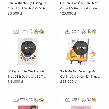
Con Là Khách Quý: Hướng Dẫn
Để Con Được Ốm: Kiến Thức
Chăm Sóc Sức Khoẻ Và Dinh
Chăm Sóc Bé Khoa Học, Hiện
86.000 ₫
120.000 ₫
Dưỡng Cho Bé
Đại
Bán hết
Bán hết
Sổ Tay Ăn Dặm Của Mẹ: Kiến
Sách Mẹ Bầu Zui + Hộp Màu:
Thức Dinh Dưỡng Cho Bé Trong
Giải Trí Lồng Ghép Kiến Thức Và
118.000 ₫
258.000 ₫
Tuổi Ăn Dặm
Lời Khuyên Mang Thai Bổ Ích