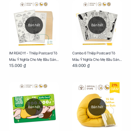
Bán hết
Bán hết
IM READY! - Thiệp Postcard Tô
Combo 6 Thiệp Postcard Tô
Màu Ý Nghĩa Cho Mẹ Bầu Sáng
Màu Ý Nghĩa Cho Mẹ Bầu Sáng
15.000 ₫
49.000 ₫
Tạo, Thư Giãn Và Hạnh Phúc
Tạo, Thư Giãn Và Hạnh Phúc
21%
GIẢM
Bán hết
Bán hết