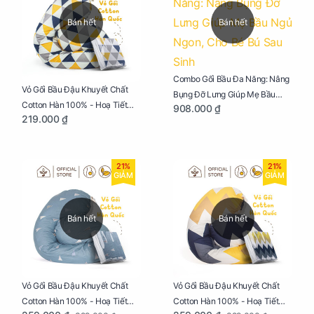
Bán hết
Bán hết
Combo Gối Bầu Đa Năng: Nâng
Vỏ Gối Bầu Đậu Khuyết Chất
Bụng Đỡ Lưng Giúp Mẹ Bầu
Cotton Hàn 100% - Hoạ Tiết
908.000 ₫
Ngủ Ngon, Cho Bé Bú Sau Sinh
219.000 ₫
Tam Giác
21%
21%
GIẢM
GIẢM
Bán hết
Bán hết
Vỏ Gối Bầu Đậu Khuyết Chất
Vỏ Gối Bầu Đậu Khuyết Chất
Cotton Hàn 100% - Hoạ Tiết
Cotton Hàn 100% - Hoạ Tiết