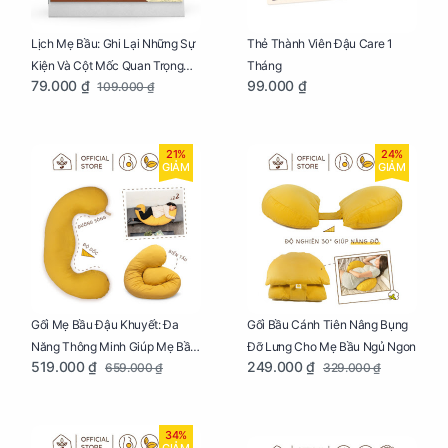
Lịch Mẹ Bầu: Ghi Lại Những Sự
Thẻ Thành Viên Đậu Care 1
Kiện Và Cột Mốc Quan Trọng
Tháng
79.000 ₫
99.000 ₫
109.000 ₫
Của Mẹ Và Bé
21%
24%
GIẢM
GIẢM
Gối Mẹ Bầu Đậu Khuyết: Đa
Gối Bầu Cánh Tiên Nâng Bụng
Năng Thông Minh Giúp Mẹ Bầu
Đỡ Lưng Cho Mẹ Bầu Ngủ Ngon
519.000 ₫
249.000 ₫
659.000 ₫
329.000 ₫
Ngủ Ngon, Cho Bé Bú Sau Sinh
34%
GIẢM