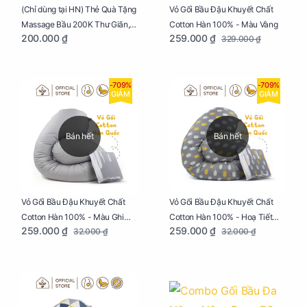
Vỏ Gối Bầu Đậu Khuyết Chất
(Chỉ dùng tại HN) Thẻ Quà Tặng
Cotton Hàn 100% - Màu Vàng
Massage Bầu 200K Thư Giãn,
259.000 ₫
200.000 ₫
329.000 ₫
Tăng Tuần Hoàn Máu, Ngủ
Ngon
-709%
-709%
GIẢM
GIẢM
Bán hết
Bán hết
Vỏ Gối Bầu Đậu Khuyết Chất
Vỏ Gối Bầu Đậu Khuyết Chất
Cotton Hàn 100% - Màu Ghi
Cotton Hàn 100% - Hoạ Tiết
259.000 ₫
259.000 ₫
32.000 ₫
32.000 ₫
Xám
Xương Cá