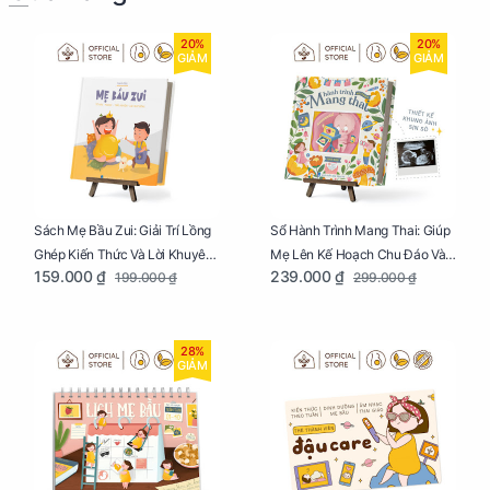
20%
20%
GIẢM
GIẢM
Sách Mẹ Bầu Zui: Giải Trí Lồng
Sổ Hành Trình Mang Thai: Giúp
Ghép Kiến Thức Và Lời Khuyên
Mẹ Lên Kế Hoạch Chu Đáo Và
159.000 ₫
239.000 ₫
199.000 ₫
299.000 ₫
Mang Thai Bổ Ích
Lưu Giữ Kỷ Niệm Mang Thai
28%
GIẢM