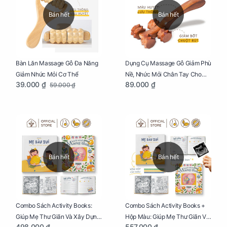
Bán hết
Bán hết
Bàn Lăn Massage Gỗ Đa Năng
Dụng Cụ Massage Gỗ Giảm Phù
Giảm Nhức Mỏi Cơ Thể
Nề, Nhức Mỏi Chân Tay Cho
39.000 ₫
89.000 ₫
59.000 ₫
Mẹ Bầu
Bán hết
Bán hết
Combo Sách Activity Books:
Combo Sách Activity Books +
Giúp Mẹ Thư Giãn Và Xây Dựng
Hộp Màu: Giúp Mẹ Thư Giãn Và
498.000 ₫
557.000 ₫