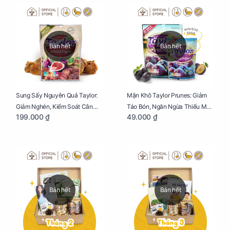
Bán hết
Bán hết
Sung Sấy Nguyên Quả Taylor:
Mận Khô Taylor Prunes: Giảm
Giảm Nghén, Kiểm Soát Cân
Táo Bón, Ngăn Ngừa Thiếu Máu
199.000 ₫
49.000 ₫
Nặng Cho Mẹ Bầu Túi 190g
Cho Mẹ Bầu Túi 50g
Bán hết
Bán hết