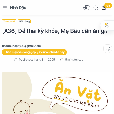
0 ₫
Nhà Đậu
Trang chủ
Bài đăng
[A36] Để thai kỳ khỏe, Mẹ Bầu cần ăn gì?
Thảo luận và đóng góp ý kiến về chủ đề này
5 minute read