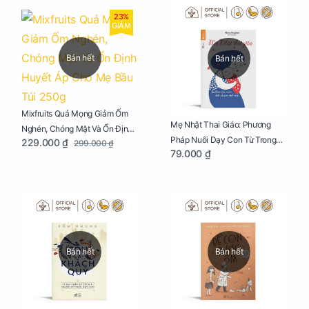
23%
GIẢM
Bán hết
Bán hết
Mixfruits Quả Mọng Giảm Ốm
Mẹ Nhật Thai Giáo: Phương
Nghén, Chóng Mặt Và Ổn Định
Pháp Nuôi Dạy Con Từ Trong
229.000 ₫
299.000 ₫
Huyết Áp Cho Mẹ Bầu Túi 250g
79.000 ₫
Bụng Mẹ
Bán hết
Bán hết