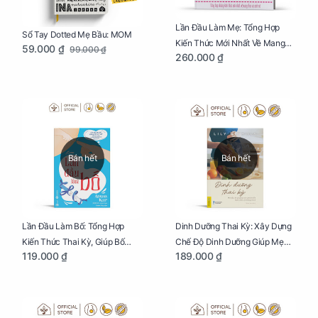
Lần Đầu Làm Mẹ: Tổng Hợp
Sổ Tay Dotted Mẹ Bầu: MOM
Kiến Thức Mới Nhất Về Mang
59.000 ₫
99.000 ₫
260.000 ₫
Thai Và Sinh Nở Cho Mẹ Bầu
Bán hết
Bán hết
Lần Đầu Làm Bố: Tổng Hợp
Dinh Dưỡng Thai Kỳ: Xây Dựng
Kiến Thức Thai Kỳ, Giúp Bố
Chế Độ Dinh Dưỡng Giúp Mẹ
119.000 ₫
189.000 ₫
Thấu Hiểu Hơn Về Mẹ Bầu Và
Khỏe, Con Yêu Phát Triển Toàn
Quá Trình Phát Triển Của Con
Diện Và Thông Minh
Yêu