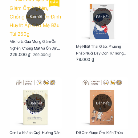
GIẢM
Bán hết
Bán hết
Mixfruits Quả Mọng Giảm Ốm
Mẹ Nhật Thai Giáo: Phương
Nghén, Chóng Mặt Và Ổn Định
Pháp Nuôi Dạy Con Từ Trong
229.000 ₫
299.000 ₫
Huyết Áp Cho Mẹ Bầu Túi 250g
79.000 ₫
Bụng Mẹ
Bán hết
Bán hết
Con Là Khách Quý: Hướng Dẫn
Để Con Được Ốm: Kiến Thức