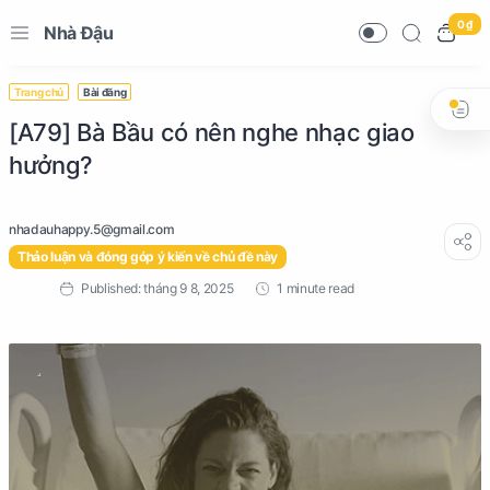
0 ₫
Nhà Đậu
Trang chủ
Bài đăng
[A79] Bà Bầu có nên nghe nhạc giao
hưởng?
Thảo luận và đóng góp ý kiến về chủ đề này
1 minute read