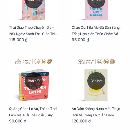
Thai Giáo Theo Chuyên Gia -
Chào Con! Ba Mẹ Đã Sẵn Sàng!
280 Ngày: Sách Thai Giáo Thiết
Tổng Hợp Kiến Thức Chăm Sóc
115.000 ₫
95.000 ₫
Thực Nhất Cho Mẹ Bầu
Trẻ Sơ Sinh
Bán hết
Bán hết
Quẳng Gánh Lo Âu, Thảnh Thơi
Ăn Dặm Không Nước Mắt: Thực
Làm Mẹ! Giải Toả Lo Âu, Suy
Đơn Và Công Thức Ăn Dặm
90.000 ₫
120.000 ₫
Nghĩ Tiêu Cực Cho Mẹ
Kiểu Nhật