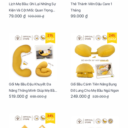
Lịch Mẹ Bầu: Ghi Lại Những Sự
Thẻ Thành Viên Đậu Care 1
Kiện Và Cột Mốc Quan Trọng
Tháng
79.000 ₫
99.000 ₫
109.000 ₫
Của Mẹ Và Bé
21%
24%
GIẢM
GIẢM
Gối Mẹ Bầu Đậu Khuyết: Đa
Gối Bầu Cánh Tiên Nâng Bụng
Năng Thông Minh Giúp Mẹ Bầu
Đỡ Lưng Cho Mẹ Bầu Ngủ Ngon
519.000 ₫
249.000 ₫
659.000 ₫
329.000 ₫
Ngủ Ngon, Cho Bé Bú Sau Sinh
34%
GIẢM