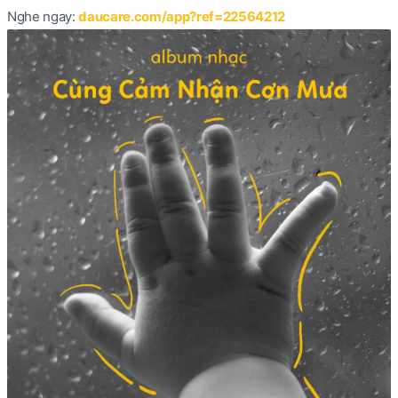
Nghe ngay:
daucare.com/app?ref=22564212