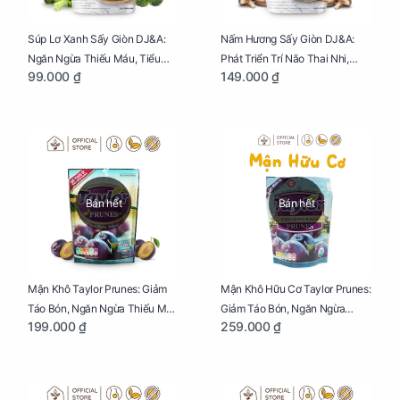
Súp Lơ Xanh Sấy Giòn DJ&A:
Nấm Hương Sấy Giòn DJ&A:
Ngăn Ngừa Thiếu Máu, Tiểu
Phát Triển Trí Não Thai Nhi,
99.000 ₫
149.000 ₫
Đường, Dị Tật Thai Nhi Túi 25g
Giảm Mệt Mỏi Cho Mẹ Bầu Túi
65g
Bán hết
Bán hết
Mận Khô Taylor Prunes: Giảm
Mận Khô Hữu Cơ Taylor Prunes:
Táo Bón, Ngăn Ngừa Thiếu Máu
Giảm Táo Bón, Ngăn Ngừa
199.000 ₫
259.000 ₫
Cho Mẹ Bầu Túi 250g
Thiếu Máu Cho Mẹ Bầu Túi
250g