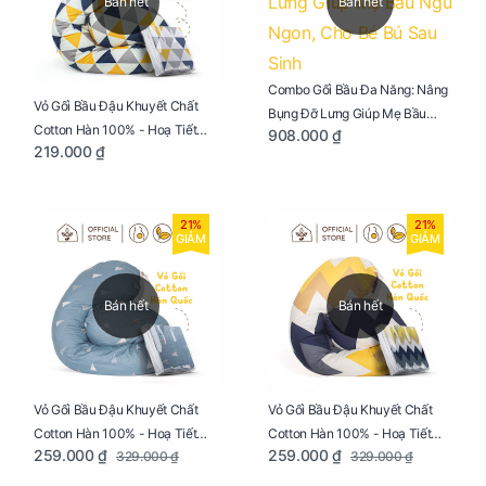
Bán hết
Bán hết
Combo Gối Bầu Đa Năng: Nâng
Vỏ Gối Bầu Đậu Khuyết Chất
Bụng Đỡ Lưng Giúp Mẹ Bầu
Cotton Hàn 100% - Hoạ Tiết
908.000 ₫
Ngủ Ngon, Cho Bé Bú Sau Sinh
219.000 ₫
Tam Giác
21%
21%
GIẢM
GIẢM
Bán hết
Bán hết
Vỏ Gối Bầu Đậu Khuyết Chất
Vỏ Gối Bầu Đậu Khuyết Chất
Cotton Hàn 100% - Hoạ Tiết
Cotton Hàn 100% - Hoạ Tiết
259.000 ₫
259.000 ₫
329.000 ₫
329.000 ₫
Thông Lạnh
Ziczac