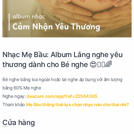
Nhạc Mẹ Bầu: Album Lắng nghe yêu
thương dành cho Bé nghe 😍🙆‍♀️🌈
Bé nghe bằng loa ngoài hoặc tai nghe áp bụng với âm lượng
bằng 60% Mẹ nghe
Nghe ngay:
daucare.com/app?ref=22564365
Tham khảo
Mẹ Bầu thông thái lựa chọn nhạc nào cho thai nhi?
Cửa hàng