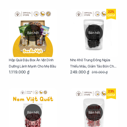
22%
GIẢM
Bán hết
Bán hết
Nho Khô Trung Đông Ngừa
Hộp Quà Đậu Box Ăn Vặt Dinh
Thiếu Máu, Giảm Táo Bón Cho
Dưỡng Lành Mạnh Cho Mẹ Bầu
249.000 ₫
1.119.000 ₫
319.000 ₫
Mẹ Bầu Túi 250g
23%
GIẢM
Bán hết
Bán hết