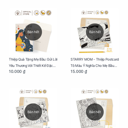
Bán hết
Bán hết
Thiệp Quà Tặng Mẹ Bầu: Gửi Lời
STARRY MOM - Thiệp Postcard
Yêu Thương Với Thiết Kế Đặc
Tô Màu Ý Nghĩa Cho Mẹ Bầu
10.000 ₫
15.000 ₫
Biệt Dành Riêng Cho Mẹ Bầu
Sáng Tạo, Thư Giãn Và Hạnh
Phúc
Bán hết
Bán hết