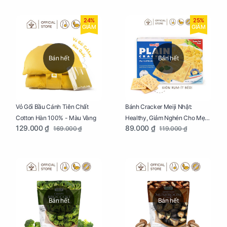
24%
25%
GIẢM
GIẢM
Bán hết
Bán hết
Vỏ Gối Bầu Cánh Tiên Chất
Bánh Cracker Meiji Nhật:
Cotton Hàn 100% - Màu Vàng
Healthy, Giảm Nghén Cho Mẹ
129.000 ₫
89.000 ₫
169.000 ₫
119.000 ₫
Bầu Hộp 104g
Bán hết
Bán hết