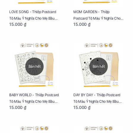
LOVE SONG - Thiệp Postcard
MOM GARDEN - Thiệp
Tô Màu Ý Nghĩa Cho Mẹ Bầu
Postcard Tô Màu Ý Nghĩa Cho
15.000 ₫
15.000 ₫
Sáng Tạo, Thư Giãn Và Hạnh
Mẹ Bầu Sáng Tạo, Thư Giãn Và
Phúc
Hạnh Phúc
Bán hết
Bán hết
BABY WORLD - Thiệp Postcard
DAY BY DAY - Thiệp Postcard
Tô Màu Ý Nghĩa Cho Mẹ Bầu
Tô Màu Ý Nghĩa Cho Mẹ Bầu
15.000 ₫
15.000 ₫
Sáng Tạo, Thư Giãn Và Hạnh
Sáng Tạo, Thư Giãn Và Hạnh
Phúc
Phúc