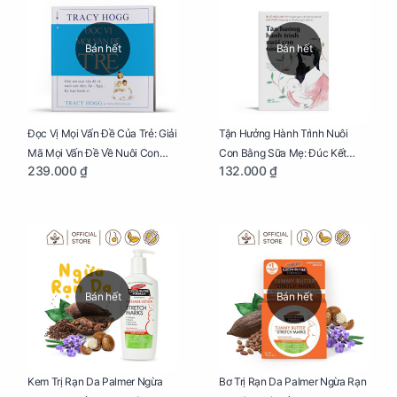
Bán hết
Bán hết
Đọc Vị Mọi Vấn Đề Của Trẻ: Giải
Tận Hưởng Hành Trình Nuôi
Mã Mọi Vấn Đề Về Nuôi Con
Con Bằng Sữa Mẹ: Đúc Kết
239.000 ₫
132.000 ₫
Nhỏ (Ăn, Ngủ, Kỷ Luật Hành Vi),
Những Kiến Thức Quý Báu Về
Giúp Bố Mẹ Nuôi Con Nhàn
Sữa Mẹ, Giúp Các Bà Mẹ Tự Tin
Tênh
Thực Hiện Thiên Chức Của
Mình Trong Hành Trình Nuôi
Con Bằng Sữa Mẹ
Bán hết
Bán hết
Kem Trị Rạn Da Palmer Ngừa
Bơ Trị Rạn Da Palmer Ngừa Rạn