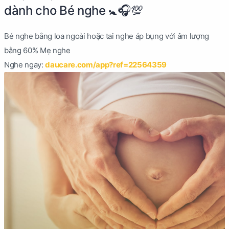
dành cho Bé nghe 🚼🎧💯
Bé nghe bằng loa ngoài hoặc tai nghe áp bụng với âm lượng
bằng 60% Mẹ nghe
Nghe ngay:
daucare.com/app?ref=22564359