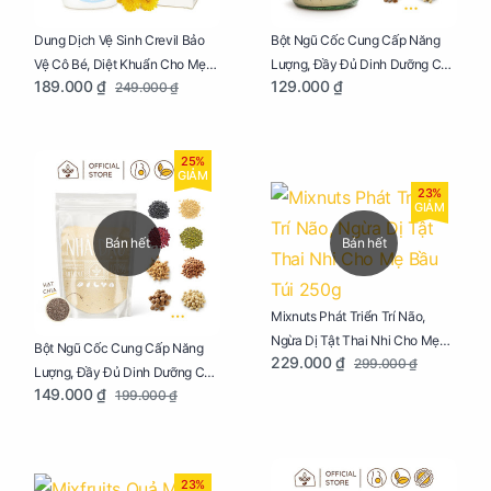
Dung Dịch Vệ Sinh Crevil Bảo
Bột Ngũ Cốc Cung Cấp Năng
Vệ Cô Bé, Diệt Khuẩn Cho Mẹ
Lượng, Đầy Đủ Dinh Dưỡng Cho
189.000 ₫
129.000 ₫
249.000 ₫
Bầu Chai 100ml
Mẹ Bầu Hũ 250g
25%
GIẢM
23%
GIẢM
Bán hết
Bán hết
Mixnuts Phát Triển Trí Não,
Ngừa Dị Tật Thai Nhi Cho Mẹ
Bột Ngũ Cốc Cung Cấp Năng
229.000 ₫
299.000 ₫
Bầu Túi 250g
Lượng, Đầy Đủ Dinh Dưỡng Cho
149.000 ₫
199.000 ₫
Mẹ Bầu Túi 250g
23%