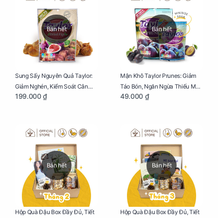
Bán hết
Bán hết
Sung Sấy Nguyên Quả Taylor:
Mận Khô Taylor Prunes: Giảm
Giảm Nghén, Kiểm Soát Cân
Táo Bón, Ngăn Ngừa Thiếu Máu
199.000 ₫
49.000 ₫
Nặng Cho Mẹ Bầu Túi 190g
Cho Mẹ Bầu Túi 50g
Bán hết
Bán hết
Hộp Quà Đậu Box Đầy Đủ, Tiết
Hộp Quà Đậu Box Đầy Đủ, Tiết