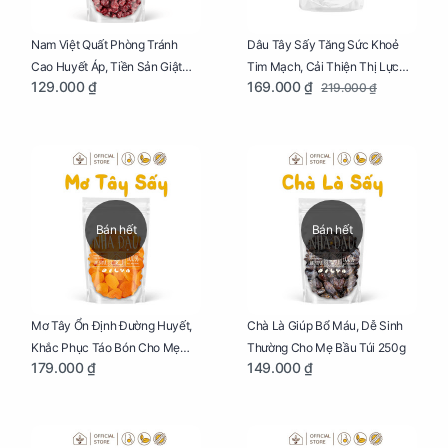
Dâu Tây Sấy Tăng Sức Khoẻ
Nam Việt Quất Phòng Tránh
Tim Mạch, Cải Thiện Thị Lực
Cao Huyết Áp, Tiền Sản Giật
169.000 ₫
129.000 ₫
219.000 ₫
Cho Mẹ Bầu Túi 250g
Cho Mẹ Bầu Túi 250g
Bán hết
Bán hết
Mơ Tây Ổn Định Đường Huyết,
Chà Là Giúp Bổ Máu, Dễ Sinh
Khắc Phục Táo Bón Cho Mẹ
Thường Cho Mẹ Bầu Túi 250g
179.000 ₫
149.000 ₫
Bầu Túi 250g