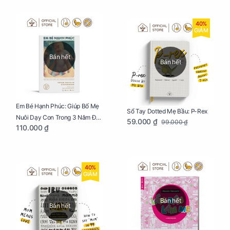
40%
GIẢM
Bán hết
Bán hết
Em Bé Hạnh Phúc: Giúp Bố Mẹ
Sổ Tay Dotted Mẹ Bầu: P-Rex
Nuôi Dạy Con Trong 3 Năm Đầu
59.000 ₫
99.000 ₫
110.000 ₫
Đời
40%
GIẢM
Bán hết
Bán hết