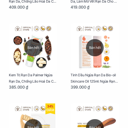
Rạn Da, Chống Lão Hoá Da Cho
Da, Làm Mờ Vết Rạn Da Cho Mẹ
409.000 ₫
419.000 ₫
Mẹ Bầu Chai 250ml
Bầu Hũ 125g
Bán hết
Bán hết
Kem Trị Rạn Da Palmer Ngừa
Tinh Dầu Ngừa Rạn Da Bio-oil
Rạn Da, Chống Lão Hoá Da Cho
Skincare Oil 125ml: Ngừa Rạn
385.000 ₫
399.000 ₫
Mẹ Bầu Tuýp 125g
Da, Chăm Sóc Da Toàn Diện
Cho Mẹ Bầu
34%
GIẢM
Bán hết
Bán hết