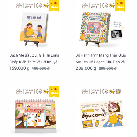
20%
20%
GIẢM
GIẢM
Sách Mẹ Bầu Zui: Giải Trí Lồng
Sổ Hành Trình Mang Thai: Giúp
Ghép Kiến Thức Và Lời Khuyên
Mẹ Lên Kế Hoạch Chu Đáo Và
159.000 ₫
239.000 ₫
199.000 ₫
299.000 ₫
Mang Thai Bổ Ích
Lưu Giữ Kỷ Niệm Mang Thai
28%
GIẢM