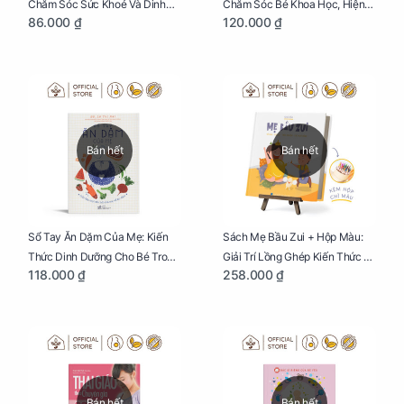
Chăm Sóc Sức Khoẻ Và Dinh
Chăm Sóc Bé Khoa Học, Hiện
86.000 ₫
120.000 ₫
Dưỡng Cho Bé
Đại
Bán hết
Bán hết
Sổ Tay Ăn Dặm Của Mẹ: Kiến
Sách Mẹ Bầu Zui + Hộp Màu:
Thức Dinh Dưỡng Cho Bé Trong
Giải Trí Lồng Ghép Kiến Thức Và
118.000 ₫
258.000 ₫
Tuổi Ăn Dặm
Lời Khuyên Mang Thai Bổ Ích
Bán hết
Bán hết