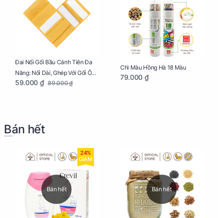
Đai Nối Gối Bầu Cánh Tiên Đa
Chì Màu Hồng Hà 18 Màu
Năng: Nối Dài, Ghép Với Gối Ôm
79.000 ₫
59.000 ₫
89.000 ₫
Dễ Dàng
Bán hết
24%
GIẢM
Bán hết
Bán hết