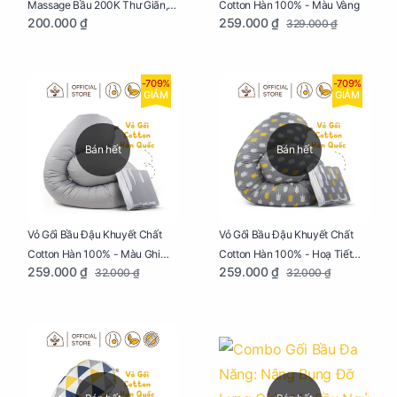
Cotton Hàn 100% - Màu Vàng
Massage Bầu 200K Thư Giãn,
259.000 ₫
200.000 ₫
329.000 ₫
Tăng Tuần Hoàn Máu, Ngủ
Ngon
-709%
-709%
GIẢM
GIẢM
Bán hết
Bán hết
Vỏ Gối Bầu Đậu Khuyết Chất
Vỏ Gối Bầu Đậu Khuyết Chất
Cotton Hàn 100% - Màu Ghi
Cotton Hàn 100% - Hoạ Tiết
259.000 ₫
259.000 ₫
32.000 ₫
32.000 ₫
Xám
Xương Cá