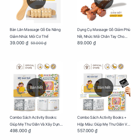
Bàn Lăn Massage Gỗ Đa Năng
Dụng Cụ Massage Gỗ Giảm Phù
Giảm Nhức Mỏi Cơ Thể
Nề, Nhức Mỏi Chân Tay Cho
39.000 ₫
89.000 ₫
59.000 ₫
Mẹ Bầu
Bán hết
Bán hết
Combo Sách Activity Books:
Combo Sách Activity Books +
Giúp Mẹ Thư Giãn Và Xây Dựng
Hộp Màu: Giúp Mẹ Thư Giãn Và
498.000 ₫
557.000 ₫
Thai Kỳ Chu Đáo
Xây Dựng Thai Kỳ Chu Đáo