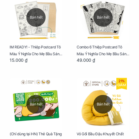
Bán hết
Bán hết
IM READY! - Thiệp Postcard Tô
Combo 6 Thiệp Postcard Tô
Màu Ý Nghĩa Cho Mẹ Bầu Sáng
Màu Ý Nghĩa Cho Mẹ Bầu Sáng
15.000 ₫
49.000 ₫
Tạo, Thư Giãn Và Hạnh Phúc
Tạo, Thư Giãn Và Hạnh Phúc
21%
GIẢM
Bán hết
Bán hết
Vỏ Gối Bầu Đậu Khuyết Chất
(Chỉ dùng tại HN) Thẻ Quà Tặng