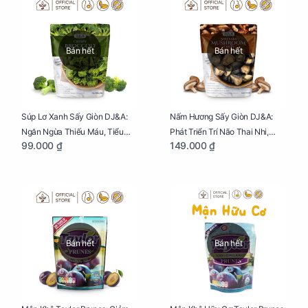
Bán hết
Bán hết
Súp Lơ Xanh Sấy Giòn DJ&A:
Nấm Hương Sấy Giòn DJ&A:
Ngăn Ngừa Thiếu Máu, Tiểu
Phát Triển Trí Não Thai Nhi,
99.000 ₫
149.000 ₫
Đường, Dị Tật Thai Nhi Túi 25g
Giảm Mệt Mỏi Cho Mẹ Bầu Túi
65g
Bán hết
Bán hết