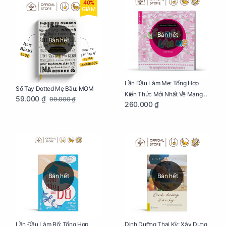
40%
GIẢM
Bán hết
Bán hết
Lần Đầu Làm Mẹ: Tổng Hợp
Sổ Tay Dotted Mẹ Bầu: MOM
Kiến Thức Mới Nhất Về Mang
59.000 ₫
99.000 ₫
260.000 ₫
Thai Và Sinh Nở Cho Mẹ Bầu
Bán hết
Bán hết
Lần Đầu Làm Bố: Tổng Hợp
Dinh Dưỡng Thai Kỳ: Xây Dựng