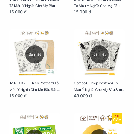
Tô Màu Ý Nghĩa Cho Mẹ Bầu
Tô Màu Ý Nghĩa Cho Mẹ Bầu
15.000 ₫
15.000 ₫
Sáng Tạo, Thư Giãn Và Hạnh
Sáng Tạo, Thư Giãn Và Hạnh
Phúc
Phúc
Bán hết
Bán hết
IM READY! - Thiệp Postcard Tô
Combo 6 Thiệp Postcard Tô
Màu Ý Nghĩa Cho Mẹ Bầu Sáng
Màu Ý Nghĩa Cho Mẹ Bầu Sáng
15.000 ₫
49.000 ₫
Tạo, Thư Giãn Và Hạnh Phúc
Tạo, Thư Giãn Và Hạnh Phúc
21%
GIẢM