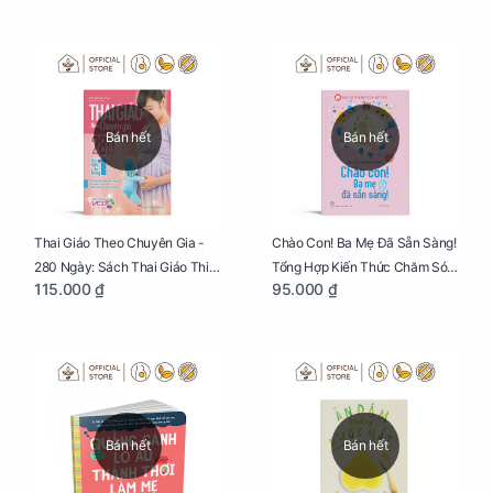
Bán hết
Bán hết
Thai Giáo Theo Chuyên Gia -
Chào Con! Ba Mẹ Đã Sẵn Sàng!
280 Ngày: Sách Thai Giáo Thiết
Tổng Hợp Kiến Thức Chăm Sóc
115.000 ₫
95.000 ₫
Thực Nhất Cho Mẹ Bầu
Trẻ Sơ Sinh
Bán hết
Bán hết