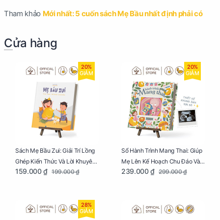
Tham khảo
Mới nhất: 5 cuốn sách Mẹ Bầu nhất định phải có
Cửa hàng
20%
20%
GIẢM
GIẢM
Sách Mẹ Bầu Zui: Giải Trí Lồng
Sổ Hành Trình Mang Thai: Giúp
Ghép Kiến Thức Và Lời Khuyên
Mẹ Lên Kế Hoạch Chu Đáo Và
159.000 ₫
239.000 ₫
199.000 ₫
299.000 ₫
Mang Thai Bổ Ích
Lưu Giữ Kỷ Niệm Mang Thai
28%
GIẢM