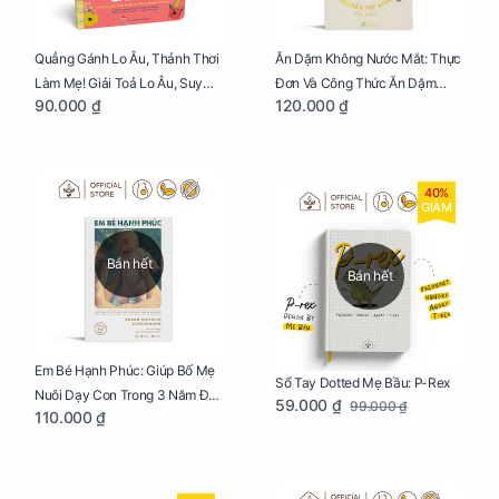
Quẳng Gánh Lo Âu, Thảnh Thơi
Ăn Dặm Không Nước Mắt: Thực
Làm Mẹ! Giải Toả Lo Âu, Suy
Đơn Và Công Thức Ăn Dặm
90.000 ₫
120.000 ₫
Nghĩ Tiêu Cực Cho Mẹ
Kiểu Nhật
40%
GIẢM
Bán hết
Bán hết
Em Bé Hạnh Phúc: Giúp Bố Mẹ
Sổ Tay Dotted Mẹ Bầu: P-Rex
Nuôi Dạy Con Trong 3 Năm Đầu
59.000 ₫
99.000 ₫
110.000 ₫
Đời