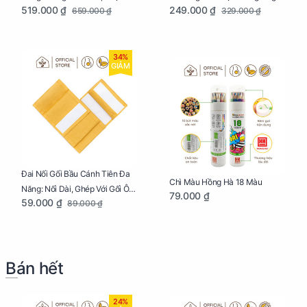
519.000 ₫
249.000 ₫
659.000 ₫
329.000 ₫
Ngủ Ngon, Cho Bé Bú Sau Sinh
34%
GIẢM
Đai Nối Gối Bầu Cánh Tiên Đa
Chì Màu Hồng Hà 18 Màu
Năng: Nối Dài, Ghép Với Gối Ôm
79.000 ₫
59.000 ₫
89.000 ₫
Dễ Dàng
Bán hết
24%