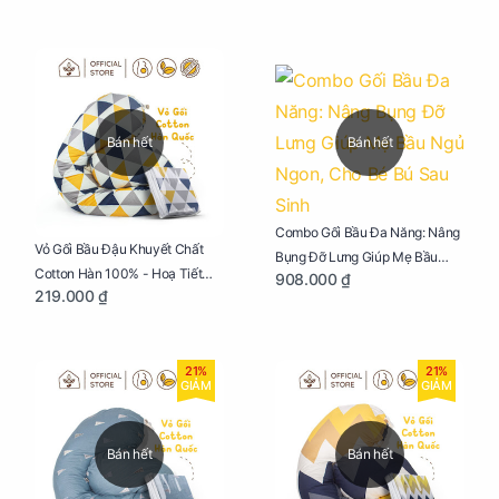
Bán hết
Bán hết
Combo Gối Bầu Đa Năng: Nâng
Vỏ Gối Bầu Đậu Khuyết Chất
Bụng Đỡ Lưng Giúp Mẹ Bầu
Cotton Hàn 100% - Hoạ Tiết
908.000 ₫
Ngủ Ngon, Cho Bé Bú Sau Sinh
219.000 ₫
Tam Giác
21%
21%
GIẢM
GIẢM
Bán hết
Bán hết