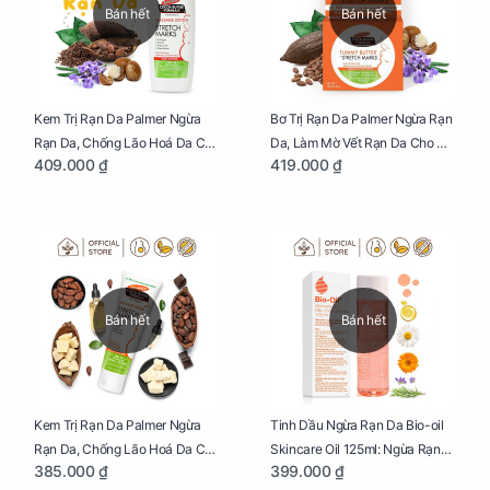
Bán hết
Bán hết
Kem Trị Rạn Da Palmer Ngừa
Bơ Trị Rạn Da Palmer Ngừa Rạn
Rạn Da, Chống Lão Hoá Da Cho
Da, Làm Mờ Vết Rạn Da Cho Mẹ
409.000 ₫
419.000 ₫
Mẹ Bầu Chai 250ml
Bầu Hũ 125g
Bán hết
Bán hết
Kem Trị Rạn Da Palmer Ngừa
Tinh Dầu Ngừa Rạn Da Bio-oil
Rạn Da, Chống Lão Hoá Da Cho
Skincare Oil 125ml: Ngừa Rạn
385.000 ₫
399.000 ₫
Mẹ Bầu Tuýp 125g
Da, Chăm Sóc Da Toàn Diện