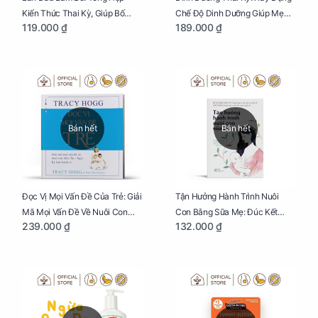
Kiến Thức Thai Kỳ, Giúp Bố
Chế Độ Dinh Dưỡng Giúp Mẹ
119.000 ₫
189.000 ₫
Thấu Hiểu Hơn Về Mẹ Bầu Và
Khỏe, Con Yêu Phát Triển Toàn
Quá Trình Phát Triển Của Con
Diện Và Thông Minh
Yêu
Bán hết
Bán hết
Đọc Vị Mọi Vấn Đề Của Trẻ: Giải
Tận Hưởng Hành Trình Nuôi
Mã Mọi Vấn Đề Về Nuôi Con
Con Bằng Sữa Mẹ: Đúc Kết
239.000 ₫
132.000 ₫
Nhỏ (Ăn, Ngủ, Kỷ Luật Hành Vi),
Những Kiến Thức Quý Báu Về
Giúp Bố Mẹ Nuôi Con Nhàn
Sữa Mẹ, Giúp Các Bà Mẹ Tự Tin
Tênh
Thực Hiện Thiên Chức Của
Mình Trong Hành Trình Nuôi
Con Bằng Sữa Mẹ