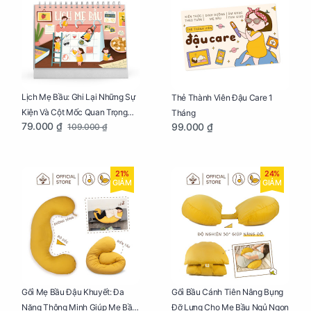
Lịch Mẹ Bầu: Ghi Lại Những Sự
Thẻ Thành Viên Đậu Care 1
Kiện Và Cột Mốc Quan Trọng
Tháng
79.000 ₫
99.000 ₫
109.000 ₫
Của Mẹ Và Bé
21%
24%
GIẢM
GIẢM
Gối Mẹ Bầu Đậu Khuyết: Đa
Gối Bầu Cánh Tiên Nâng Bụng
Năng Thông Minh Giúp Mẹ Bầu
Đỡ Lưng Cho Mẹ Bầu Ngủ Ngon