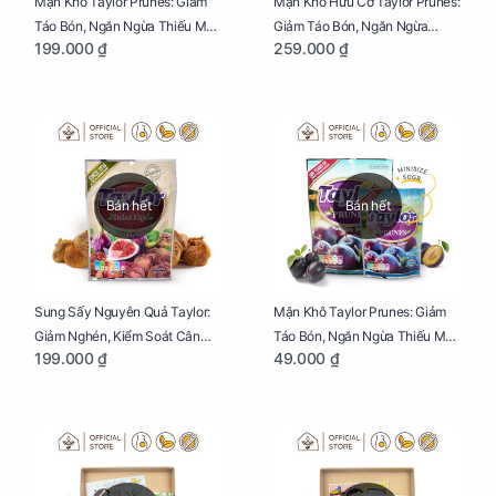
Mận Khô Taylor Prunes: Giảm
Mận Khô Hữu Cơ Taylor Prunes:
Táo Bón, Ngăn Ngừa Thiếu Máu
Giảm Táo Bón, Ngăn Ngừa
199.000 ₫
259.000 ₫
Cho Mẹ Bầu Túi 250g
Thiếu Máu Cho Mẹ Bầu Túi
250g
Bán hết
Bán hết
Sung Sấy Nguyên Quả Taylor:
Mận Khô Taylor Prunes: Giảm
Giảm Nghén, Kiểm Soát Cân
Táo Bón, Ngăn Ngừa Thiếu Máu
199.000 ₫
49.000 ₫
Nặng Cho Mẹ Bầu Túi 190g
Cho Mẹ Bầu Túi 50g