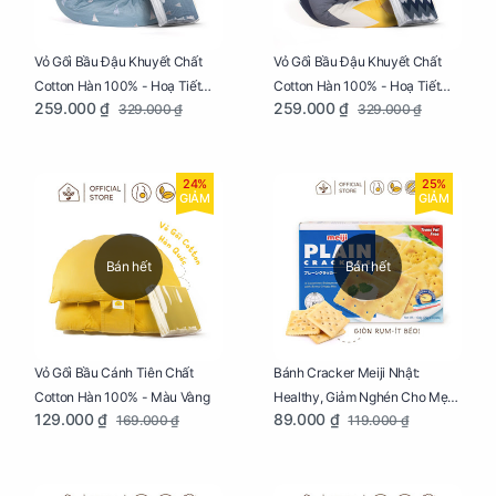
Vỏ Gối Bầu Đậu Khuyết Chất
Vỏ Gối Bầu Đậu Khuyết Chất
Cotton Hàn 100% - Hoạ Tiết
Cotton Hàn 100% - Hoạ Tiết
259.000 ₫
259.000 ₫
329.000 ₫
329.000 ₫
Thông Lạnh
Ziczac
24%
25%
GIẢM
GIẢM
Bán hết
Bán hết
Vỏ Gối Bầu Cánh Tiên Chất
Bánh Cracker Meiji Nhật:
Cotton Hàn 100% - Màu Vàng
Healthy, Giảm Nghén Cho Mẹ
129.000 ₫
89.000 ₫
169.000 ₫
119.000 ₫
Bầu Hộp 104g