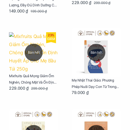
229.000 ₫
299.000 ₫
Bầu Túi 250g
Lượng, Đầy Đủ Dinh Dưỡng Cho
149.000 ₫
199.000 ₫
Mẹ Bầu Túi 250g
23%
GIẢM
Bán hết
Bán hết
Mixfruits Quả Mọng Giảm Ốm
Mẹ Nhật Thai Giáo: Phương
Nghén, Chóng Mặt Và Ổn Định
Pháp Nuôi Dạy Con Từ Trong
229.000 ₫
299.000 ₫
Huyết Áp Cho Mẹ Bầu Túi 250g
79.000 ₫
Bụng Mẹ