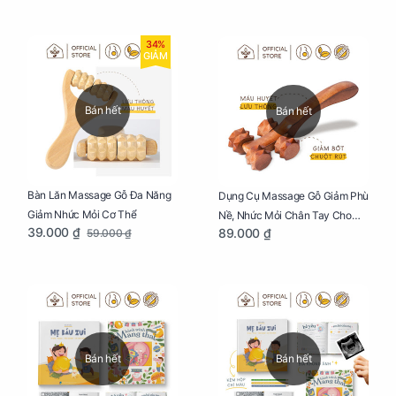
Cho Mẹ Bầu
34%
GIẢM
Bán hết
Bán hết
Bàn Lăn Massage Gỗ Đa Năng
Dụng Cụ Massage Gỗ Giảm Phù
Giảm Nhức Mỏi Cơ Thể
Nề, Nhức Mỏi Chân Tay Cho
39.000 ₫
89.000 ₫
59.000 ₫
Mẹ Bầu
Bán hết
Bán hết