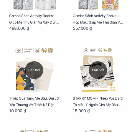
Combo Sách Activity Books:
Combo Sách Activity Books +
Giúp Mẹ Thư Giãn Và Xây Dựng
Hộp Màu: Giúp Mẹ Thư Giãn Và
498.000 ₫
557.000 ₫
Thai Kỳ Chu Đáo
Xây Dựng Thai Kỳ Chu Đáo
Bán hết
Bán hết
Thiệp Quà Tặng Mẹ Bầu: Gửi Lời
STARRY MOM - Thiệp Postcard
Yêu Thương Với Thiết Kế Đặc
Tô Màu Ý Nghĩa Cho Mẹ Bầu
10.000 ₫
15.000 ₫
Biệt Dành Riêng Cho Mẹ Bầu
Sáng Tạo, Thư Giãn Và Hạnh
Phúc