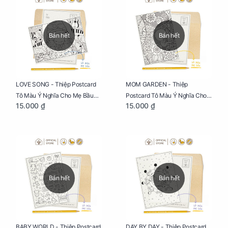
Bán hết
Bán hết
LOVE SONG - Thiệp Postcard
MOM GARDEN - Thiệp
Tô Màu Ý Nghĩa Cho Mẹ Bầu
Postcard Tô Màu Ý Nghĩa Cho
15.000 ₫
15.000 ₫
Sáng Tạo, Thư Giãn Và Hạnh
Mẹ Bầu Sáng Tạo, Thư Giãn Và
Phúc
Hạnh Phúc
Bán hết
Bán hết
BABY WORLD - Thiệp Postcard
DAY BY DAY - Thiệp Postcard