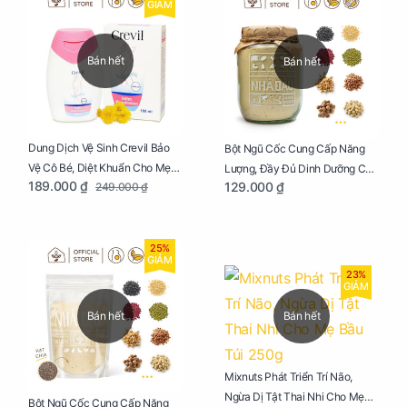
GIẢM
Bán hết
Bán hết
Dung Dịch Vệ Sinh Crevil Bảo
Bột Ngũ Cốc Cung Cấp Năng
Vệ Cô Bé, Diệt Khuẩn Cho Mẹ
Lượng, Đầy Đủ Dinh Dưỡng Cho
189.000 ₫
129.000 ₫
249.000 ₫
Bầu Chai 100ml
Mẹ Bầu Hũ 250g
25%
GIẢM
23%
GIẢM
Bán hết
Bán hết
Mixnuts Phát Triển Trí Não,
Ngừa Dị Tật Thai Nhi Cho Mẹ
Bột Ngũ Cốc Cung Cấp Năng