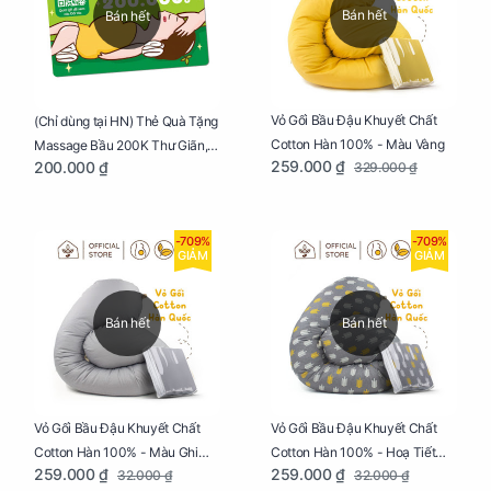
Bán hết
Bán hết
Vỏ Gối Bầu Đậu Khuyết Chất
(Chỉ dùng tại HN) Thẻ Quà Tặng
Cotton Hàn 100% - Màu Vàng
Massage Bầu 200K Thư Giãn,
259.000 ₫
200.000 ₫
329.000 ₫
Tăng Tuần Hoàn Máu, Ngủ
Ngon
-709%
-709%
GIẢM
GIẢM
Bán hết
Bán hết
Vỏ Gối Bầu Đậu Khuyết Chất
Vỏ Gối Bầu Đậu Khuyết Chất
Cotton Hàn 100% - Màu Ghi
Cotton Hàn 100% - Hoạ Tiết
259.000 ₫
259.000 ₫
32.000 ₫
32.000 ₫
Xám
Xương Cá