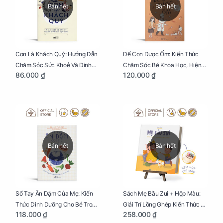
Bán hết
Bán hết
Con Là Khách Quý: Hướng Dẫn
Để Con Được Ốm: Kiến Thức
Chăm Sóc Sức Khoẻ Và Dinh
Chăm Sóc Bé Khoa Học, Hiện
86.000 ₫
120.000 ₫
Dưỡng Cho Bé
Đại
Bán hết
Bán hết
Sổ Tay Ăn Dặm Của Mẹ: Kiến
Sách Mẹ Bầu Zui + Hộp Màu:
Thức Dinh Dưỡng Cho Bé Trong
Giải Trí Lồng Ghép Kiến Thức Và
118.000 ₫
258.000 ₫
Tuổi Ăn Dặm
Lời Khuyên Mang Thai Bổ Ích