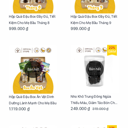
Hộp Quà Đậu Box Đầy Đủ, Tiết
Hộp Quà Đậu Box Đầy Đủ, Tiết
Kiệm Cho Mẹ Bầu Tháng 8
Kiệm Cho Mẹ Bầu Tháng 9
999.000 ₫
999.000 ₫
22%
GIẢM
Bán hết
Bán hết
Nho Khô Trung Đông Ngừa
Hộp Quà Đậu Box Ăn Vặt Dinh
Thiếu Máu, Giảm Táo Bón Cho
Dưỡng Lành Mạnh Cho Mẹ Bầu
249.000 ₫
1.119.000 ₫
319.000 ₫
Mẹ Bầu Túi 250g