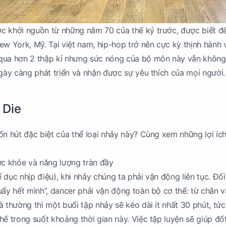
c khởi nguồn từ những năm 70 của thế kỷ trước, được biết đế
ew York, Mỹ. Tại việt nam, hip-hop trở nên cực kỳ thịnh hành 
qua hơn 2 thập kỉ nhưng sức nóng của bộ môn này vẫn không
ngày càng phát triển và nhận được sự yêu thích của mọi người.
 Die
ốn hút đặc biệt của thể loại nhảy này? Cùng xem những lợi íc
ức khỏe và năng lượng tràn đầy
dục nhịp điệu), khi nhảy chúng ta phải vận động liên tục. Đối
uẩy hết mình”, dancer phải vận động toàn bộ cơ thể: từ chân v
 thường thì một buổi tập nhảy sẽ kéo dài ít nhất 30 phút, tức
hế trong suốt khoảng thời gian này. Việc tập luyện sẽ giúp đố