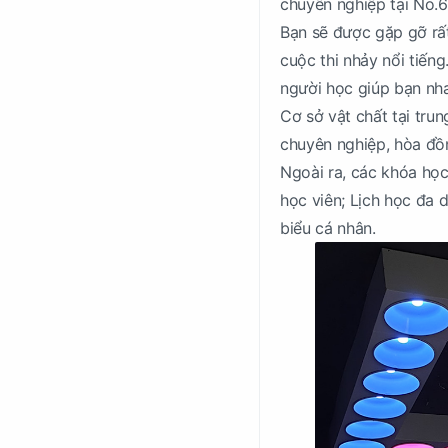
chuyên nghiệp tại No.6
Bạn sẽ được gặp gỡ rất
cuộc thi nhảy nổi tiến
người học giúp bạn nh
Cơ sở vật chất tại trun
chuyên nghiệp, hòa đồ
Ngoài ra, các khóa học
học viên; Lịch học đa 
biểu cá nhân.