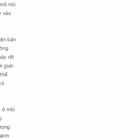
 mồ hôi
y vào
iện bản
ường
hảy rất
i gian
 thể
có
o ở mỗi
ọ
tượng
hành