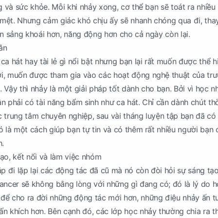
ng và sức khỏe. Mỗi khi nhảy xong, cơ thể bạn sẽ toát ra nhiều
mệt. Nhưng cảm giác khó chịu ấy sẽ nhanh chóng qua đi, tha
ần sảng khoái hơn, năng động hơn cho cả ngày còn lại.
hân
ca hát hay tài lẻ gì nổi bật nhưng bạn lại rất muốn được thể h
i, muốn được tham gia vào các hoạt động nghệ thuật của tr
c. Vậy thì nhảy là một giải pháp tốt dành cho bạn. Bởi vì học n
n phải có tài năng bẩm sinh như ca hát. Chỉ cần dành chút thờ
 trung tâm chuyên nghiệp, sau vài tháng luyện tập bạn đã có
ó là một cách giúp bạn tự tin và có thêm rất nhiều người bạn 
h.
ạo, kết nối và làm việc nhóm
ặp đi lặp lại các động tác đã cũ mà nó còn đòi hỏi sự sáng tạ
ancer sẽ không bằng lòng với những gì đang có; đó là lý do h
để cho ra đời những động tác mới hơn, những điệu nhảy ấn 
n khích hơn. Bên cạnh đó, các lớp học nhảy thường chia ra t