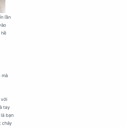
n lần
vào
 hề
h mà
 với
à tay
 là bạn
t cháy