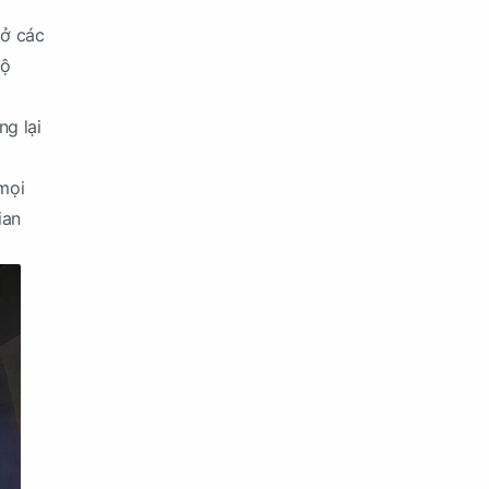
 ở các
độ
ng lại
mọi
ian