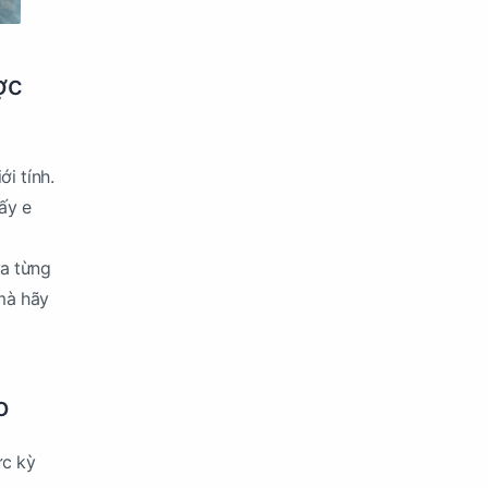
ợc
i tính.
ấy e
ưa từng
 mà hãy
o
ực kỳ