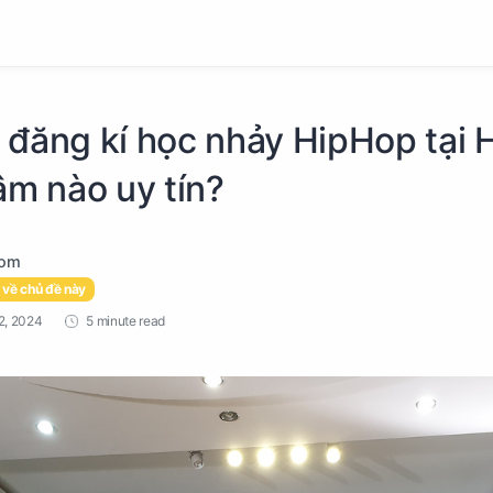
 đăng kí học nhảy HipHop tại 
âm nào uy tín?
 về chủ đề này
5 minute read