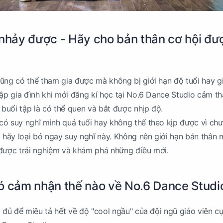
 nhảy được - Hãy cho bản thân cơ hội đư
ũng có thể tham gia được mà không bị giới hạn độ tuổi hay giớ
lập gia đình khi mới đăng kí học tại No.6 Dance Studio cảm th
 buổi tập là có thể quen và bắt được nhịp độ.
ó suy nghĩ mình quá tuổi hay không thể theo kịp được vì ch
ì hãy loại bỏ ngay suy nghĩ này. Không nên giới hạn bản thân
 được trải nghiệm và khám phá những điều mới.
ó cảm nhận thế nào về No.6 Dance Studi
a đủ để miêu tả hết về độ "cool ngầu" của đội ngũ giáo viên c