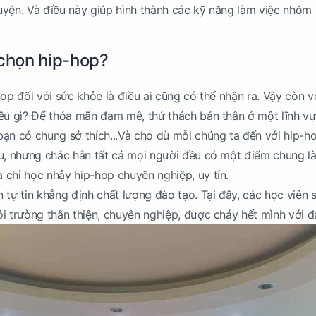
yện. Và điều này giúp hình thành các kỹ năng làm việc nhóm r
 chọn hip-hop?
op đối với sức khỏe là điều ai cũng có thể nhận ra. Vậy còn v
ều gì? Để thỏa mãn đam mê, thử thách bản thân ở một lĩnh vự
ạn có chung sở thích...Và cho dù mỗi chúng ta đến với hip-ho
au, nhưng chắc hẳn tất cả mọi người đều có một điểm chung 
chỉ học nhảy hip-hop chuyên nghiệp, uy tín.
 tự tin khẳng định chất lượng đào tạo. Tại đây, các học viên 
i trường thân thiện, chuyên nghiệp, được cháy hết mình với 