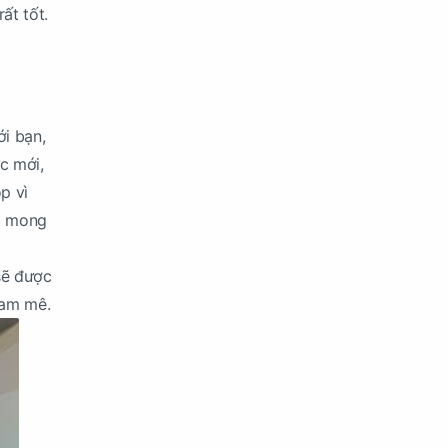
ất tốt.
ới bạn,
c mới,
p vì
là mong
sẽ được
đam mê.