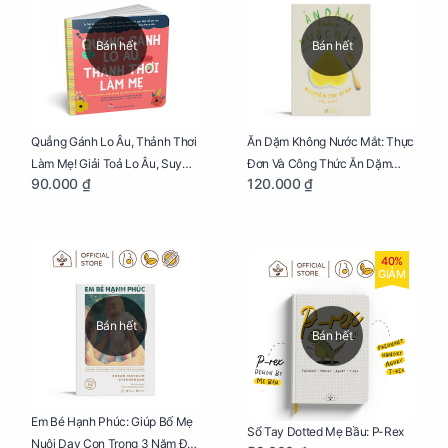
Bán hết
Bán hết
Quẳng Gánh Lo Âu, Thảnh Thơi
Ăn Dặm Không Nước Mắt: Thực
Làm Mẹ! Giải Toả Lo Âu, Suy
Đơn Và Công Thức Ăn Dặm
90.000 ₫
120.000 ₫
Nghĩ Tiêu Cực Cho Mẹ
Kiểu Nhật
40%
GIẢM
Bán hết
Bán hết
Em Bé Hạnh Phúc: Giúp Bố Mẹ
Sổ Tay Dotted Mẹ Bầu: P-Rex
Nuôi Dạy Con Trong 3 Năm Đầu