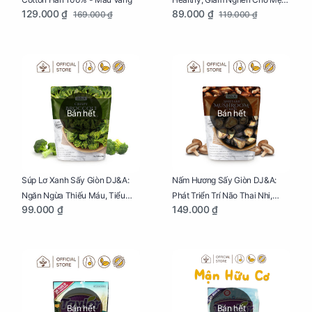
129.000 ₫
89.000 ₫
169.000 ₫
119.000 ₫
Bầu Hộp 104g
Bán hết
Bán hết
Súp Lơ Xanh Sấy Giòn DJ&A:
Nấm Hương Sấy Giòn DJ&A:
Ngăn Ngừa Thiếu Máu, Tiểu
Phát Triển Trí Não Thai Nhi,
99.000 ₫
149.000 ₫
Đường, Dị Tật Thai Nhi Túi 25g
Giảm Mệt Mỏi Cho Mẹ Bầu Túi
65g
Bán hết
Bán hết