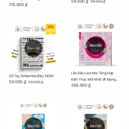
59.000 ₫
99.000 ₫
110.000 ₫
Đời
40%
GIẢM
Bán hết
Bán hết
Lần Đầu Làm Mẹ: Tổng Hợp
Sổ Tay Dotted Mẹ Bầu: MOM
Kiến Thức Mới Nhất Về Mang
59.000 ₫
99.000 ₫
260.000 ₫
Thai Và Sinh Nở Cho Mẹ Bầu
Bán hết
Bán hết