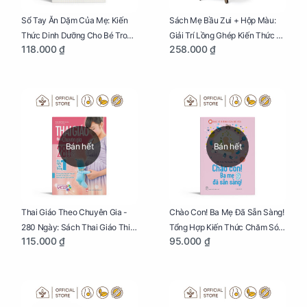
Sổ Tay Ăn Dặm Của Mẹ: Kiến
Sách Mẹ Bầu Zui + Hộp Màu:
Thức Dinh Dưỡng Cho Bé Trong
Giải Trí Lồng Ghép Kiến Thức Và
118.000 ₫
258.000 ₫
Tuổi Ăn Dặm
Lời Khuyên Mang Thai Bổ Ích
Bán hết
Bán hết
Thai Giáo Theo Chuyên Gia -
Chào Con! Ba Mẹ Đã Sẵn Sàng!
280 Ngày: Sách Thai Giáo Thiết
Tổng Hợp Kiến Thức Chăm Sóc
115.000 ₫
95.000 ₫
Thực Nhất Cho Mẹ Bầu
Trẻ Sơ Sinh