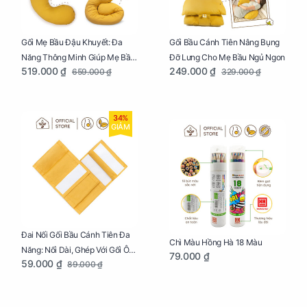
Gối Mẹ Bầu Đậu Khuyết: Đa
Gối Bầu Cánh Tiên Nâng Bụng
Năng Thông Minh Giúp Mẹ Bầu
Đỡ Lưng Cho Mẹ Bầu Ngủ Ngon
519.000 ₫
249.000 ₫
659.000 ₫
329.000 ₫
Ngủ Ngon, Cho Bé Bú Sau Sinh
34%
GIẢM
Đai Nối Gối Bầu Cánh Tiên Đa
Chì Màu Hồng Hà 18 Màu
Năng: Nối Dài, Ghép Với Gối Ôm
79.000 ₫
59.000 ₫
89.000 ₫
Dễ Dàng