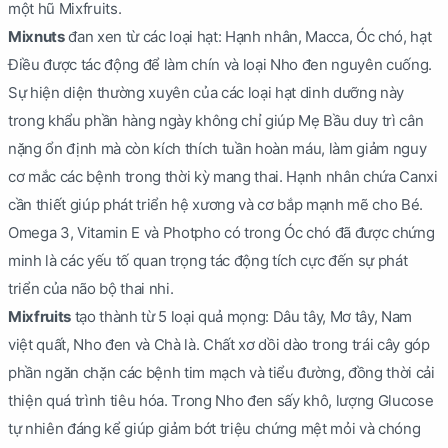
một hũ Mixfruits.
Mixnuts
đan xen từ các loại hạt: Hạnh nhân, Macca, Óc chó, hạt
Điều được tác động để làm chín và loại Nho đen nguyên cuống.
Sự hiện diện thường xuyên của các loại hạt dinh dưỡng này
trong khẩu phần hàng ngày không chỉ giúp Mẹ Bầu duy trì cân
nặng ổn định mà còn kích thích tuần hoàn máu, làm giảm nguy
cơ mắc các bệnh trong thời kỳ mang thai. Hạnh nhân chứa Canxi
cần thiết giúp phát triển hệ xương và cơ bắp mạnh mẽ cho Bé.
Omega 3, Vitamin E và Photpho có trong Óc chó đã được chứng
minh là các yếu tố quan trọng tác động tích cực đến sự phát
triển của não bộ thai nhi.
Mixfruits
tạo thành từ 5 loại quả mọng: Dâu tây, Mơ tây, Nam
việt quất, Nho đen và Chà là. Chất xơ dồi dào trong trái cây góp
phần ngăn chặn các bệnh tim mạch và tiểu đường, đồng thời cải
thiện quá trình tiêu hóa. Trong Nho đen sấy khô, lượng Glucose
tự nhiên đáng kể giúp giảm bớt triệu chứng mệt mỏi và chóng