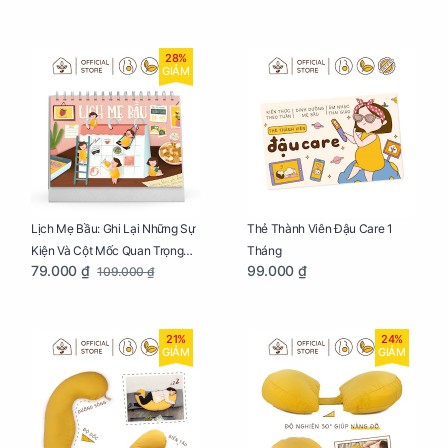
28%
GIẢM
Lịch Mẹ Bầu: Ghi Lại Những Sự
Thẻ Thành Viên Đậu Care 1
Kiện Và Cột Mốc Quan Trọng
Tháng
79.000 ₫
99.000 ₫
109.000 ₫
Của Mẹ Và Bé
21%
24%
GIẢM
GIẢM