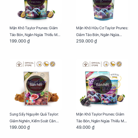
Mận Khô Taylor Prunes: Giảm
Mận Khô Hữu Cơ Taylor Prunes:
Táo Bón, Ngăn Ngừa Thiếu Máu
Giảm Táo Bón, Ngăn Ngừa
199.000 ₫
259.000 ₫
Cho Mẹ Bầu Túi 250g
Thiếu Máu Cho Mẹ Bầu Túi
250g
Bán hết
Bán hết
Sung Sấy Nguyên Quả Taylor:
Mận Khô Taylor Prunes: Giảm
Giảm Nghén, Kiểm Soát Cân
Táo Bón, Ngăn Ngừa Thiếu Máu
199.000 ₫
49.000 ₫
Nặng Cho Mẹ Bầu Túi 190g
Cho Mẹ Bầu Túi 50g