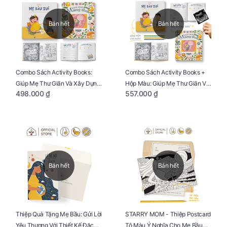
Bán hết
Bán hết
Combo Sách Activity Books:
Combo Sách Activity Books +
Giúp Mẹ Thư Giãn Và Xây Dựng
Hộp Màu: Giúp Mẹ Thư Giãn Và
498.000 ₫
557.000 ₫
Thai Kỳ Chu Đáo
Xây Dựng Thai Kỳ Chu Đáo
Bán hết
Bán hết
Thiệp Quà Tặng Mẹ Bầu: Gửi Lời
STARRY MOM - Thiệp Postcard
Yêu Thương Với Thiết Kế Đặc
Tô Màu Ý Nghĩa Cho Mẹ Bầu