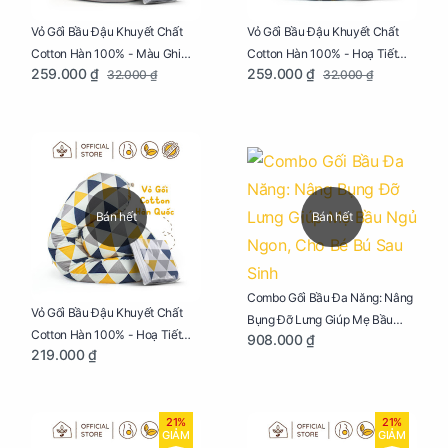
Vỏ Gối Bầu Đậu Khuyết Chất
Vỏ Gối Bầu Đậu Khuyết Chất
Cotton Hàn 100% - Màu Ghi
Cotton Hàn 100% - Hoạ Tiết
259.000 ₫
259.000 ₫
32.000 ₫
32.000 ₫
Xám
Xương Cá
Bán hết
Bán hết
Combo Gối Bầu Đa Năng: Nâng
Vỏ Gối Bầu Đậu Khuyết Chất
Bụng Đỡ Lưng Giúp Mẹ Bầu
Cotton Hàn 100% - Hoạ Tiết
908.000 ₫
Ngủ Ngon, Cho Bé Bú Sau Sinh
219.000 ₫
Tam Giác
21%
21%
GIẢM
GIẢM