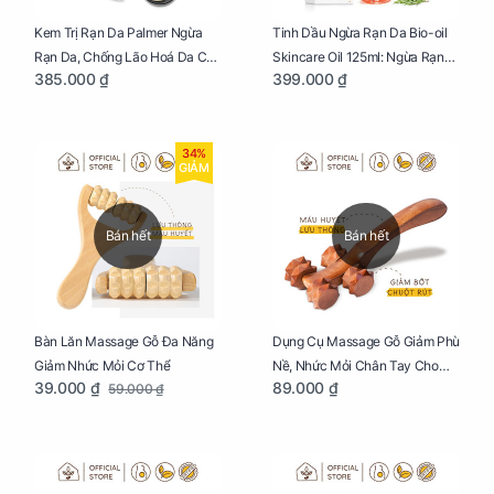
Kem Trị Rạn Da Palmer Ngừa
Tinh Dầu Ngừa Rạn Da Bio-oil
Rạn Da, Chống Lão Hoá Da Cho
Skincare Oil 125ml: Ngừa Rạn
385.000 ₫
399.000 ₫
Mẹ Bầu Tuýp 125g
Da, Chăm Sóc Da Toàn Diện
Cho Mẹ Bầu
34%
GIẢM
Bán hết
Bán hết
Bàn Lăn Massage Gỗ Đa Năng
Dụng Cụ Massage Gỗ Giảm Phù
Giảm Nhức Mỏi Cơ Thể
Nề, Nhức Mỏi Chân Tay Cho
39.000 ₫
89.000 ₫
59.000 ₫
Mẹ Bầu