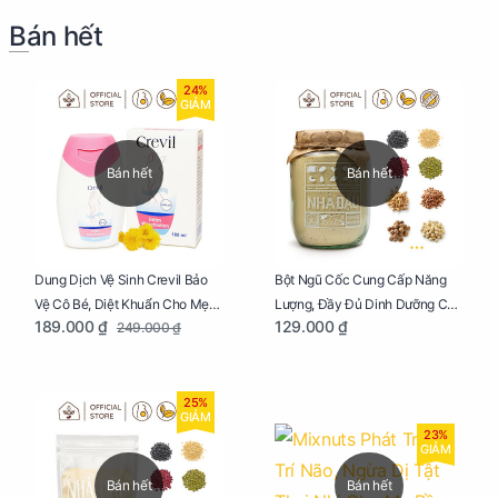
Bán hết
24%
GIẢM
Bán hết
Bán hết
Dung Dịch Vệ Sinh Crevil Bảo
Bột Ngũ Cốc Cung Cấp Năng
Vệ Cô Bé, Diệt Khuẩn Cho Mẹ
Lượng, Đầy Đủ Dinh Dưỡng Cho
189.000 ₫
129.000 ₫
249.000 ₫
Bầu Chai 100ml
Mẹ Bầu Hũ 250g
25%
GIẢM
23%
GIẢM
Bán hết
Bán hết