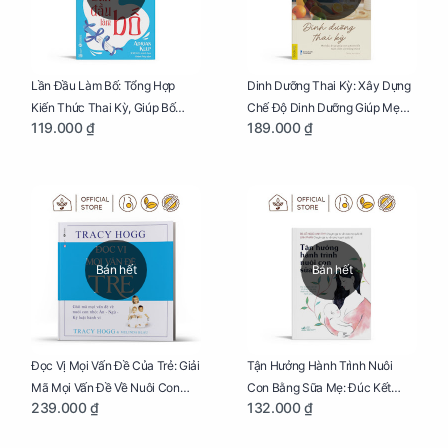
Lần Đầu Làm Bố: Tổng Hợp
Dinh Dưỡng Thai Kỳ: Xây Dựng
Kiến Thức Thai Kỳ, Giúp Bố
Chế Độ Dinh Dưỡng Giúp Mẹ
119.000 ₫
189.000 ₫
Thấu Hiểu Hơn Về Mẹ Bầu Và
Khỏe, Con Yêu Phát Triển Toàn
Quá Trình Phát Triển Của Con
Diện Và Thông Minh
Yêu
Bán hết
Bán hết
Đọc Vị Mọi Vấn Đề Của Trẻ: Giải
Tận Hưởng Hành Trình Nuôi
Mã Mọi Vấn Đề Về Nuôi Con
Con Bằng Sữa Mẹ: Đúc Kết
239.000 ₫
132.000 ₫
Nhỏ (Ăn, Ngủ, Kỷ Luật Hành Vi),
Những Kiến Thức Quý Báu Về
Giúp Bố Mẹ Nuôi Con Nhàn
Sữa Mẹ, Giúp Các Bà Mẹ Tự Tin