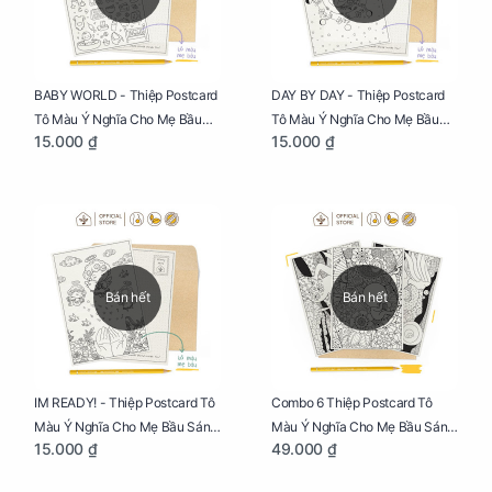
BABY WORLD - Thiệp Postcard
DAY BY DAY - Thiệp Postcard
Tô Màu Ý Nghĩa Cho Mẹ Bầu
Tô Màu Ý Nghĩa Cho Mẹ Bầu
15.000 ₫
15.000 ₫
Sáng Tạo, Thư Giãn Và Hạnh
Sáng Tạo, Thư Giãn Và Hạnh
Phúc
Phúc
Bán hết
Bán hết
IM READY! - Thiệp Postcard Tô
Combo 6 Thiệp Postcard Tô
Màu Ý Nghĩa Cho Mẹ Bầu Sáng
Màu Ý Nghĩa Cho Mẹ Bầu Sáng
15.000 ₫
49.000 ₫
Tạo, Thư Giãn Và Hạnh Phúc
Tạo, Thư Giãn Và Hạnh Phúc