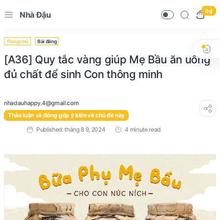
0 ₫
Nhà Đậu
Trang chủ
Bài đăng
[A36] Quy tắc vàng giúp Mẹ Bầu ăn uống
đủ chất để sinh Con thông minh
Thảo luận và đóng góp ý kiến về chủ đề này
4 minute read