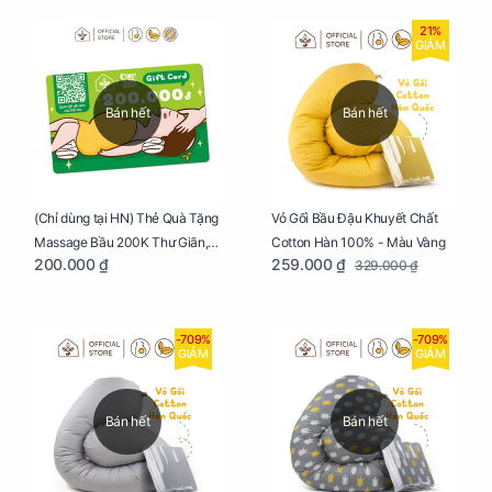
21%
GIẢM
Bán hết
Bán hết
Vỏ Gối Bầu Đậu Khuyết Chất
(Chỉ dùng tại HN) Thẻ Quà Tặng
Cotton Hàn 100% - Màu Vàng
Massage Bầu 200K Thư Giãn,
259.000 ₫
200.000 ₫
329.000 ₫
Tăng Tuần Hoàn Máu, Ngủ
Ngon
-709%
-709%
GIẢM
GIẢM
Bán hết
Bán hết