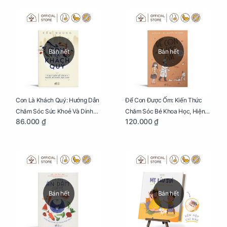
Bán hết
Bán hết
Con Là Khách Quý: Hướng Dẫn
Để Con Được Ốm: Kiến Thức
Chăm Sóc Sức Khoẻ Và Dinh
Chăm Sóc Bé Khoa Học, Hiện
86.000 ₫
120.000 ₫
Dưỡng Cho Bé
Đại
Bán hết
Bán hết