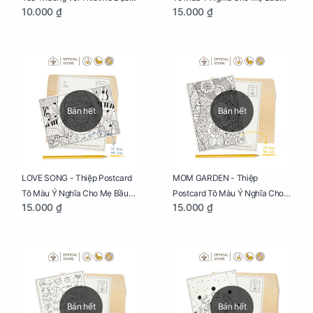
10.000 ₫
15.000 ₫
Biệt Dành Riêng Cho Mẹ Bầu
Sáng Tạo, Thư Giãn Và Hạnh
Phúc
Bán hết
Bán hết
LOVE SONG - Thiệp Postcard
MOM GARDEN - Thiệp
Tô Màu Ý Nghĩa Cho Mẹ Bầu
Postcard Tô Màu Ý Nghĩa Cho
15.000 ₫
15.000 ₫
Sáng Tạo, Thư Giãn Và Hạnh
Mẹ Bầu Sáng Tạo, Thư Giãn Và
Phúc
Hạnh Phúc
Bán hết
Bán hết