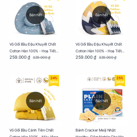
Bán hết
Bán hết
Vỏ Gối Bầu Đậu Khuyết Chất
Vỏ Gối Bầu Đậu Khuyết Chất
Cotton Hàn 100% - Hoạ Tiết
Cotton Hàn 100% - Hoạ Tiết
259.000 ₫
259.000 ₫
329.000 ₫
329.000 ₫
Thông Lạnh
Ziczac
24%
25%
GIẢM
GIẢM
Bán hết
Bán hết
Vỏ Gối Bầu Cánh Tiên Chất
Bánh Cracker Meiji Nhật:
Cotton Hàn 100% - Màu Vàng
Healthy, Giảm Nghén Cho Mẹ