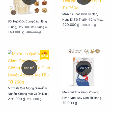
Mixnuts Phát Triển Trí Não,
Ngừa Dị Tật Thai Nhi Cho Mẹ
Bột Ngũ Cốc Cung Cấp Năng
229.000 ₫
299.000 ₫
Bầu Túi 250g
Lượng, Đầy Đủ Dinh Dưỡng Cho
149.000 ₫
199.000 ₫
Mẹ Bầu Túi 250g
23%
GIẢM
Bán hết
Bán hết
Mixfruits Quả Mọng Giảm Ốm
Mẹ Nhật Thai Giáo: Phương
Nghén, Chóng Mặt Và Ổn Định
Pháp Nuôi Dạy Con Từ Trong
229.000 ₫
299.000 ₫
Huyết Áp Cho Mẹ Bầu Túi 250g
79.000 ₫
Bụng Mẹ