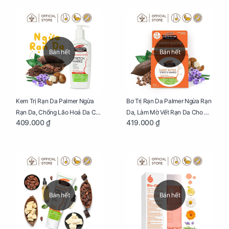
Tênh
Thực Hiện Thiên Chức Của
Mình Trong Hành Trình Nuôi
Con Bằng Sữa Mẹ
Bán hết
Bán hết
Kem Trị Rạn Da Palmer Ngừa
Bơ Trị Rạn Da Palmer Ngừa Rạn
Rạn Da, Chống Lão Hoá Da Cho
Da, Làm Mờ Vết Rạn Da Cho Mẹ
409.000 ₫
419.000 ₫
Mẹ Bầu Chai 250ml
Bầu Hũ 125g
Bán hết
Bán hết